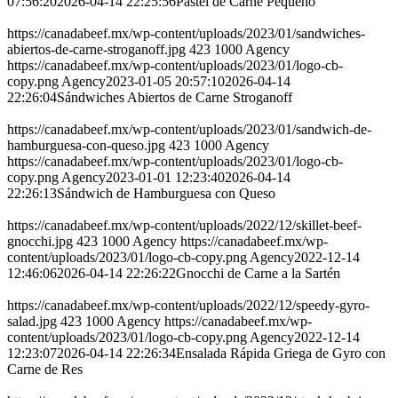
07:56:20
2026-04-14 22:25:56
Pastel de Carne Pequeño
https://canadabeef.mx/wp-content/uploads/2023/01/sandwiches-
abiertos-de-carne-stroganoff.jpg
423
1000
Agency
https://canadabeef.mx/wp-content/uploads/2023/01/logo-cb-
copy.png
Agency
2023-01-05 20:57:10
2026-04-14
22:26:04
Sándwiches Abiertos de Carne Stroganoff
https://canadabeef.mx/wp-content/uploads/2023/01/sandwich-de-
hamburguesa-con-queso.jpg
423
1000
Agency
https://canadabeef.mx/wp-content/uploads/2023/01/logo-cb-
copy.png
Agency
2023-01-01 12:23:40
2026-04-14
22:26:13
Sándwich de Hamburguesa con Queso
https://canadabeef.mx/wp-content/uploads/2022/12/skillet-beef-
gnocchi.jpg
423
1000
Agency
https://canadabeef.mx/wp-
content/uploads/2023/01/logo-cb-copy.png
Agency
2022-12-14
12:46:06
2026-04-14 22:26:22
Gnocchi de Carne a la Sartén
https://canadabeef.mx/wp-content/uploads/2022/12/speedy-gyro-
salad.jpg
423
1000
Agency
https://canadabeef.mx/wp-
content/uploads/2023/01/logo-cb-copy.png
Agency
2022-12-14
12:23:07
2026-04-14 22:26:34
Ensalada Rápida Griega de Gyro con
Carne de Res