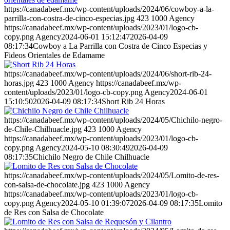
https://canadabeef.mx/wp-content/uploads/2024/06/cowboy-a-la-
parrilla-con-costra-de-cinco-especias.jpg
423
1000
Agency
https://canadabeef.mx/wp-content/uploads/2023/01/logo-cb-
copy.png
Agency
2024-06-01 15:12:47
2026-04-09
08:17:34
Cowboy a La Parrilla con Costra de Cinco Especias y
Fideos Orientales de Edamame
https://canadabeef.mx/wp-content/uploads/2024/06/short-rib-24-
horas.jpg
423
1000
Agency
https://canadabeef.mx/wp-
content/uploads/2023/01/logo-cb-copy.png
Agency
2024-06-01
15:10:50
2026-04-09 08:17:34
Short Rib 24 Horas
https://canadabeef.mx/wp-content/uploads/2024/05/Chichilo-negro-
de-Chile-Chilhuacle.jpg
423
1000
Agency
https://canadabeef.mx/wp-content/uploads/2023/01/logo-cb-
copy.png
Agency
2024-05-10 08:30:49
2026-04-09
08:17:35
Chichilo Negro de Chile Chilhuacle
https://canadabeef.mx/wp-content/uploads/2024/05/Lomito-de-res-
con-salsa-de-chocolate.jpg
423
1000
Agency
https://canadabeef.mx/wp-content/uploads/2023/01/logo-cb-
copy.png
Agency
2024-05-10 01:39:07
2026-04-09 08:17:35
Lomito
de Res con Salsa de Chocolate