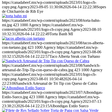
https://canadabeef.mx/wp-content/uploads/2023/01/logo-cb-
copy.png
Agency
2023-09-05 11:30:06
2026-04-14 22:22:38
Sopes
de Chicharrón de Rib Eye
https://canadabeef.mx/wp-content/uploads/2023/08/torta-bahn-
mi.jpg
423
1000
Agency
https://canadabeef.mx/wp-
content/uploads/2023/01/logo-cb-copy.png
Agency
2023-08-10
10:32:31
2026-04-14 22:22:49
Torta Banh MI
https://canadabeef.mx/wp-content/uploads/2023/08/tacos-alberta-
con-tuetano.jpg
423
1000
Agency
https://canadabeef.mx/wp-
content/uploads/2023/01/logo-cb-copy.png
Agency
2023-08-06
10:32:15
2026-04-14 22:22:57
Taco Alberta Steak con Tuétano
https://canadabeef.mx/wp-content/uploads/2023/08/Sandwich-
artesanal-de-Trip-Tip-con-queso-de-cabra.jpg
423
1000
Agency
https://canadabeef.mx/wp-content/uploads/2023/01/logo-cb-
copy.png
Agency
2023-08-01 10:50:48
2026-04-14
22:23:06
Sandwich Artesanal de Tri Tip con Queso de Cabra
https://canadabeef.mx/wp-content/uploads/2023/07/Albondigas-
Estilo-Sueco.jpg
423
1000
Agency
https://canadabeef.mx/wp-
content/uploads/2023/01/logo-cb-copy.png
Agency
2023-07-13
23:38:21
2026-04-14 22:23:15
Albondigas Estilo Sueco