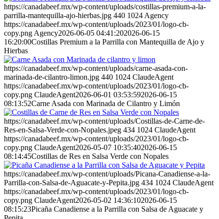
https://canadabeef.mx/wp-content/uploads/costillas-premium-a-la-
parrilla-mantequilla-ajo-hierbas.jpg
440
1024
Agency
https://canadabeef.mx/wp-content/uploads/2023/01/logo-cb-
copy.png
Agency
2026-06-05 04:41:20
2026-06-15
16:20:00
Costillas Premium a la Parrilla con Mantequilla de Ajo y
Hierbas
https://canadabeef.mx/wp-content/uploads/carne-asada-con-
marinada-de-cilantro-limon.jpg
440
1024
ClaudeAgent
https://canadabeef.mx/wp-content/uploads/2023/01/logo-cb-
copy.png
ClaudeAgent
2026-06-01 03:53:59
2026-06-15
08:13:52
Carne Asada con Marinada de Cilantro y Limón
https://canadabeef.mx/wp-content/uploads/Costillas-de-Carne-de-
Res-en-Salsa-Verde-con-Nopales.jpeg
434
1024
ClaudeAgent
https://canadabeef.mx/wp-content/uploads/2023/01/logo-cb-
copy.png
ClaudeAgent
2026-05-07 10:35:40
2026-06-15
08:14:45
Costillas de Res en Salsa Verde con Nopales
https://canadabeef.mx/wp-content/uploads/Picana-Canadiense-a-la-
Parrilla-con-Salsa-de-Aguacate-y-Pepita.jpg
434
1024
ClaudeAgent
https://canadabeef.mx/wp-content/uploads/2023/01/logo-cb-
copy.png
ClaudeAgent
2026-05-02 14:36:10
2026-06-15
08:15:23
Picaña Canadiense a la Parrilla con Salsa de Aguacate y
Pepita