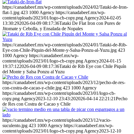
https://canadabeef.mx/wp-content/uploads/2024/02/Tataki-de-Iron-
flat-1.jpg
423
1000
Agency
https://canadabeef.mx/wp-
content/uploads/2023/01/logo-cb-copy.png
Agency
2024-02-05
13:30:29
2026-04-09 08:17:36
Tataki De Flat Iron con Pures de
Jitomate y Cebolla, y Ensalada de Nopales
https://canadabeef.mx/wp-content/uploads/2024/01/Tataki-de-Rib-
Eye-con-Chile-Piquin-del-Monte-y-Salsa-Ponzu-al-Yuzu.jpg
423
1000
Agency
https://canadabeef.mx/wp-
content/uploads/2023/01/logo-cb-copy.png
Agency
2024-01-15
19:37:12
2026-04-09 08:17:36
Tataki de Rib Eye con Chile Piquín
del Monte y Salsa Ponzu al Yuzu
https://canadabeef.mx/wp-content/uploads/2023/12/pecho-de-res-
con-costra-de-cacao-y-chile.jpg
423
1000
Agency
https://canadabeef.mx/wp-content/uploads/2023/01/logo-cb-
copy.png
Agency
2023-12-10 23:43:20
2026-04-14 22:21:21
Pecho
de Res con Costra de Cacao y Chile
https://canadabeef.mx/wp-content/uploads/2023/12/vacio-
suculento.jpg
423
1000
Agency
https://canadabeef.mx/wp-
content/uploads/2023/01/logo-cb-copy.png
Agency
2023-12-10