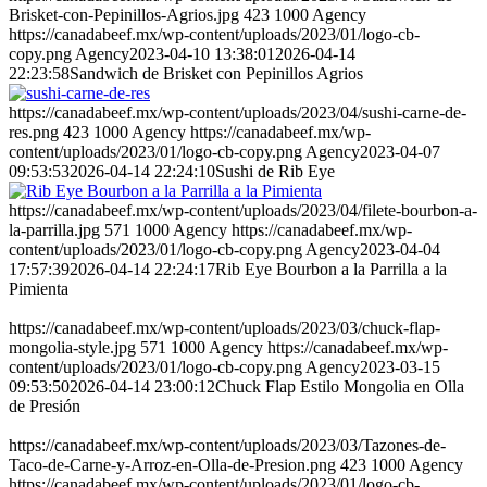
Brisket-con-Pepinillos-Agrios.jpg
423
1000
Agency
https://canadabeef.mx/wp-content/uploads/2023/01/logo-cb-
copy.png
Agency
2023-04-10 13:38:01
2026-04-14
22:23:58
Sandwich de Brisket con Pepinillos Agrios
https://canadabeef.mx/wp-content/uploads/2023/04/sushi-carne-de-
res.png
423
1000
Agency
https://canadabeef.mx/wp-
content/uploads/2023/01/logo-cb-copy.png
Agency
2023-04-07
09:53:53
2026-04-14 22:24:10
Sushi de Rib Eye
https://canadabeef.mx/wp-content/uploads/2023/04/filete-bourbon-a-
la-parrilla.jpg
571
1000
Agency
https://canadabeef.mx/wp-
content/uploads/2023/01/logo-cb-copy.png
Agency
2023-04-04
17:57:39
2026-04-14 22:24:17
Rib Eye Bourbon a la Parrilla a la
Pimienta
https://canadabeef.mx/wp-content/uploads/2023/03/chuck-flap-
mongolia-style.jpg
571
1000
Agency
https://canadabeef.mx/wp-
content/uploads/2023/01/logo-cb-copy.png
Agency
2023-03-15
09:53:50
2026-04-14 23:00:12
Chuck Flap Estilo Mongolia en Olla
de Presión
https://canadabeef.mx/wp-content/uploads/2023/03/Tazones-de-
Taco-de-Carne-y-Arroz-en-Olla-de-Presion.png
423
1000
Agency
https://canadabeef.mx/wp-content/uploads/2023/01/logo-cb-