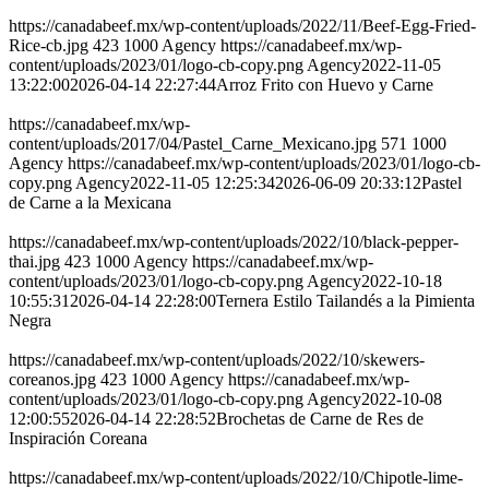
https://canadabeef.mx/wp-content/uploads/2022/11/Beef-Egg-Fried-
Rice-cb.jpg
423
1000
Agency
https://canadabeef.mx/wp-
content/uploads/2023/01/logo-cb-copy.png
Agency
2022-11-05
13:22:00
2026-04-14 22:27:44
Arroz Frito con Huevo y Carne
https://canadabeef.mx/wp-
content/uploads/2017/04/Pastel_Carne_Mexicano.jpg
571
1000
Agency
https://canadabeef.mx/wp-content/uploads/2023/01/logo-cb-
copy.png
Agency
2022-11-05 12:25:34
2026-06-09 20:33:12
Pastel
de Carne a la Mexicana
https://canadabeef.mx/wp-content/uploads/2022/10/black-pepper-
thai.jpg
423
1000
Agency
https://canadabeef.mx/wp-
content/uploads/2023/01/logo-cb-copy.png
Agency
2022-10-18
10:55:31
2026-04-14 22:28:00
Ternera Estilo Tailandés a la Pimienta
Negra
https://canadabeef.mx/wp-content/uploads/2022/10/skewers-
coreanos.jpg
423
1000
Agency
https://canadabeef.mx/wp-
content/uploads/2023/01/logo-cb-copy.png
Agency
2022-10-08
12:00:55
2026-04-14 22:28:52
Brochetas de Carne de Res de
Inspiración Coreana
https://canadabeef.mx/wp-content/uploads/2022/10/Chipotle-lime-