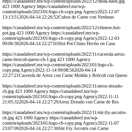
https://canadabeef.mx/wp-content/uploads/2022/12/steak-hash.jpg
423
1000
Agency
https://canadabeef.mx/wp-
content/uploads/2023/01/logo-cb-copy.png
Agency
2022-12-07
13:13:51
2026-04-14 22:26:52
Cubos de Carne con Verduras
https://canadabeef.mx/wp-content/uploads/2022/12/chinese-hot-
pot.jpg
423
1000
Agency
https://canadabeef.mx/wp-
content/uploads/2023/01/logo-cb-copy.png
Agency
2022-12-03
09:06:38
2026-04-14 22:27:01
Hot Pot Chino Hecho en Casa
https://canadabeef.mx/wp-content/uploads/2022/11/cacerola-arroz-
carne-brocoli-queso-cb-1.jpg
423
1000
Agency
https://canadabeef.mx/wp-content/uploads/2023/01/logo-cb-
copy.png
Agency
2022-11-14 09:08:56
2026-04-14
22:27:21
Cacerola de Arroz con Carne Molida y Brócoli con Queso
https://canadabeef.mx/wp-content/uploads/2022/11/arroz-dorado-
cb.jpg
423
1000
Agency
https://canadabeef.mx/wp-
content/uploads/2023/01/logo-cb-copy.png
Agency
2022-11-11
21:05:32
2026-04-14 22:27:29
Arroz Dorado con Carne de Res
https://canadabeef.mx/wp-content/uploads/2022/11/stir-fry-arcoiris-
cb.jpg
423
1000
Agency
https://canadabeef.mx/wp-
content/uploads/2023/01/logo-cb-copy.png
Agency
2022-11-07
23:07:09
2026-04-14 22:27:36
Stir Fry Arcoiris con Carne