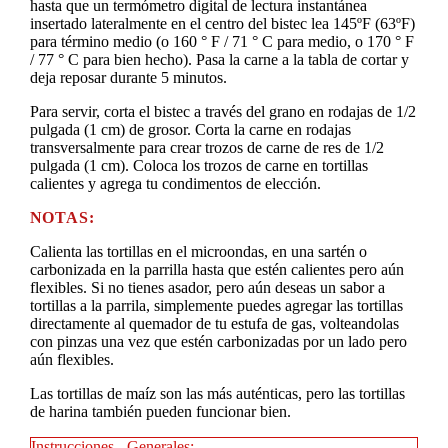
hasta que un termómetro digital de lectura instantánea
insertado lateralmente en el centro del bistec lea 145ºF (63ºF)
para término medio (o 160 ° F / 71 ° C para medio, o 170 ° F
/ 77 ° C para bien hecho). Pasa la carne a la tabla de cortar y
deja reposar durante 5 minutos.
Para servir, corta el bistec a través del grano en rodajas de 1/2
pulgada (1 cm) de grosor. Corta la carne en rodajas
transversalmente para crear trozos de carne de res de 1/2
pulgada (1 cm). Coloca los trozos de carne en tortillas
calientes y agrega tu condimentos de elección.
NOTAS:
Calienta las tortillas en el microondas, en una sartén o
carbonizada en la parrilla hasta que estén calientes pero aún
flexibles. Si no tienes asador, pero aún deseas un sabor a
tortillas a la parrila, simplemente puedes agregar las tortillas
directamente al quemador de tu estufa de gas, volteandolas
con pinzas una vez que estén carbonizadas por un lado pero
aún flexibles.
Las tortillas de maíz son las más auténticas, pero las tortillas
de harina también pueden funcionar bien.
Instrucciones - Generales: