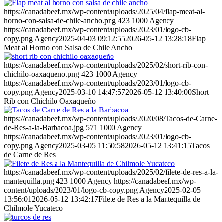
https://canadabeef.mx/wp-content/uploads/2025/04/flap-meat-al-
horno-con-salsa-de-chile-ancho.png
423
1000
Agency
https://canadabeef.mx/wp-content/uploads/2023/01/logo-cb-
copy.png
Agency
2025-04-03 09:12:55
2026-05-12 13:28:18
Flap
Meat al Horno con Salsa de Chile Ancho
https://canadabeef.mx/wp-content/uploads/2025/02/short-rib-con-
chichilo-oaxaqueno.png
423
1000
Agency
https://canadabeef.mx/wp-content/uploads/2023/01/logo-cb-
copy.png
Agency
2025-03-10 14:47:57
2026-05-12 13:40:00
Short
Rib con Chichilo Oaxaqueño
https://canadabeef.mx/wp-content/uploads/2020/08/Tacos-de-Carne-
de-Res-a-la-Barbacoa.jpg
571
1000
Agency
https://canadabeef.mx/wp-content/uploads/2023/01/logo-cb-
copy.png
Agency
2025-03-05 11:50:58
2026-05-12 13:41:15
Tacos
de Carne de Res
https://canadabeef.mx/wp-content/uploads/2025/02/filete-de-res-a-la-
mantequilla.png
423
1000
Agency
https://canadabeef.mx/wp-
content/uploads/2023/01/logo-cb-copy.png
Agency
2025-02-05
13:56:01
2026-05-12 13:42:17
Filete de Res a la Mantequilla de
Chilmole Yucateco