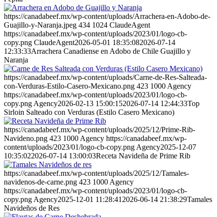
https://canadabeef.mx/wp-content/uploads/Arrachera-en-Adobo-de-
Guajillo-y-Naranja.jpeg
434
1024
ClaudeAgent
https://canadabeef.mx/wp-content/uploads/2023/01/logo-cb-
copy.png
ClaudeAgent
2026-05-01 18:35:08
2026-07-14
12:33:33
Arrachera Canadiense en Adobo de Chile Guajillo y
Naranja
https://canadabeef.mx/wp-content/uploads/Carne-de-Res-Salteada-
con-Verduras-Estilo-Casero-Mexicano.png
423
1000
Agency
https://canadabeef.mx/wp-content/uploads/2023/01/logo-cb-
copy.png
Agency
2026-02-13 15:00:15
2026-07-14 12:44:33
Top
Sirloin Salteado con Verduras (Estilo Casero Mexicano)
https://canadabeef.mx/wp-content/uploads/2025/12/Prime-Rib-
Navideno.png
423
1000
Agency
https://canadabeef.mx/wp-
content/uploads/2023/01/logo-cb-copy.png
Agency
2025-12-07
10:35:02
2026-07-14 13:00:03
Receta Navideña de Prime Rib
https://canadabeef.mx/wp-content/uploads/2025/12/Tamales-
navidenos-de-carne.png
423
1000
Agency
https://canadabeef.mx/wp-content/uploads/2023/01/logo-cb-
copy.png
Agency
2025-12-01 11:28:41
2026-06-14 21:38:29
Tamales
Navideños de Res