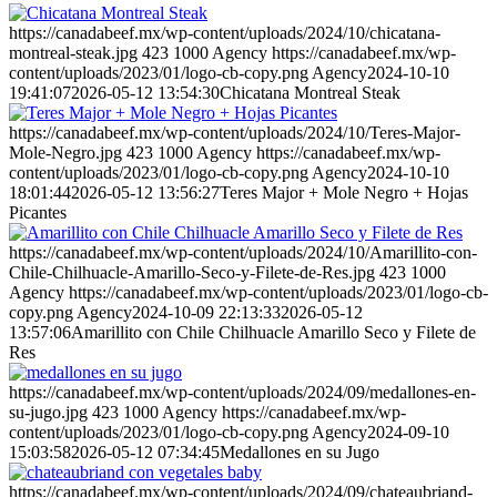
https://canadabeef.mx/wp-content/uploads/2024/10/chicatana-
montreal-steak.jpg
423
1000
Agency
https://canadabeef.mx/wp-
content/uploads/2023/01/logo-cb-copy.png
Agency
2024-10-10
19:41:07
2026-05-12 13:54:30
Chicatana Montreal Steak
https://canadabeef.mx/wp-content/uploads/2024/10/Teres-Major-
Mole-Negro.jpg
423
1000
Agency
https://canadabeef.mx/wp-
content/uploads/2023/01/logo-cb-copy.png
Agency
2024-10-10
18:01:44
2026-05-12 13:56:27
Teres Major + Mole Negro + Hojas
Picantes
https://canadabeef.mx/wp-content/uploads/2024/10/Amarillito-con-
Chile-Chilhuacle-Amarillo-Seco-y-Filete-de-Res.jpg
423
1000
Agency
https://canadabeef.mx/wp-content/uploads/2023/01/logo-cb-
copy.png
Agency
2024-10-09 22:13:33
2026-05-12
13:57:06
Amarillito con Chile Chilhuacle Amarillo Seco y Filete de
Res
https://canadabeef.mx/wp-content/uploads/2024/09/medallones-en-
su-jugo.jpg
423
1000
Agency
https://canadabeef.mx/wp-
content/uploads/2023/01/logo-cb-copy.png
Agency
2024-09-10
15:03:58
2026-05-12 07:34:45
Medallones en su Jugo
https://canadabeef.mx/wp-content/uploads/2024/09/chateaubriand-