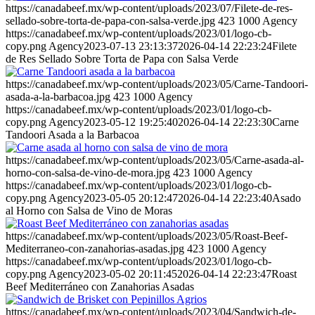
https://canadabeef.mx/wp-content/uploads/2023/07/Filete-de-res-
sellado-sobre-torta-de-papa-con-salsa-verde.jpg
423
1000
Agency
https://canadabeef.mx/wp-content/uploads/2023/01/logo-cb-
copy.png
Agency
2023-07-13 23:13:37
2026-04-14 22:23:24
Filete
de Res Sellado Sobre Torta de Papa con Salsa Verde
https://canadabeef.mx/wp-content/uploads/2023/05/Carne-Tandoori-
asada-a-la-barbacoa.jpg
423
1000
Agency
https://canadabeef.mx/wp-content/uploads/2023/01/logo-cb-
copy.png
Agency
2023-05-12 19:25:40
2026-04-14 22:23:30
Carne
Tandoori Asada a la Barbacoa
https://canadabeef.mx/wp-content/uploads/2023/05/Carne-asada-al-
horno-con-salsa-de-vino-de-mora.jpg
423
1000
Agency
https://canadabeef.mx/wp-content/uploads/2023/01/logo-cb-
copy.png
Agency
2023-05-05 20:12:47
2026-04-14 22:23:40
Asado
al Horno con Salsa de Vino de Moras
https://canadabeef.mx/wp-content/uploads/2023/05/Roast-Beef-
Mediterraneo-con-zanahorias-asadas.jpg
423
1000
Agency
https://canadabeef.mx/wp-content/uploads/2023/01/logo-cb-
copy.png
Agency
2023-05-02 20:11:45
2026-04-14 22:23:47
Roast
Beef Mediterráneo con Zanahorias Asadas
https://canadabeef.mx/wp-content/uploads/2023/04/Sandwich-de-