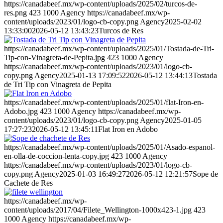
https://canadabeef.mx/wp-content/uploads/2025/02/turcos-de-
res.png
423
1000
Agency
https://canadabeef.mx/wp-
content/uploads/2023/01/logo-cb-copy.png
Agency
2025-02-02
13:33:00
2026-05-12 13:43:23
Turcos de Res
https://canadabeef.mx/wp-content/uploads/2025/01/Tostada-de-Tri-
Tip-con-Vinagreta-de-Pepita.jpg
423
1000
Agency
https://canadabeef.mx/wp-content/uploads/2023/01/logo-cb-
copy.png
Agency
2025-01-13 17:09:52
2026-05-12 13:44:13
Tostada
de Tri Tip con Vinagreta de Pepita
https://canadabeef.mx/wp-content/uploads/2025/01/flat-Iron-en-
Adobo.jpg
423
1000
Agency
https://canadabeef.mx/wp-
content/uploads/2023/01/logo-cb-copy.png
Agency
2025-01-05
17:27:23
2026-05-12 13:45:11
Flat Iron en Adobo
https://canadabeef.mx/wp-content/uploads/2025/01/Asado-espanol-
en-olla-de-coccion-lenta-copy.jpg
423
1000
Agency
https://canadabeef.mx/wp-content/uploads/2023/01/logo-cb-
copy.png
Agency
2025-01-03 16:49:27
2026-05-12 12:21:57
Sope de
Cachete de Res
https://canadabeef.mx/wp-
content/uploads/2017/04/Filete_Wellington-1000x423-1.jpg
423
1000
Agency
https://canadabeef.mx/wp-