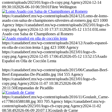
content/uploads/2023/01/logo-cb-copy.png
Agency
2024-12-14
09:30:10
2026-06-10 06:59:01
Filete Wellington
https://canadabeef.mx/wp-content/uploads/2024/12/Lomo-de-lomo-
asado-con-salsa-de-champinones-silvestres-al-romero.jpg
423
1000
Agency
https://canadabeef.mx/wp-content/uploads/2023/01/logo-cb-
copy.png
Agency
2024-12-10 17:37:11
2026-05-12 13:51:03
Lomo
Asado con Salsa de Champiñones al Romero
https://canadabeef.mx/wp-content/uploads/2024/12/Asado-espanol-
en-olla-de-coccion-lenta-1.jpg
423
1000
Agency
https://canadabeef.mx/wp-content/uploads/2023/01/logo-cb-
copy.png
Agency
2024-12-05 17:06:45
2026-05-12 13:52:15
Asado
Español en Olla de Cocción Lenta
https://canadabeef.mx/wp-content/uploads/2015/06/Canadian-Beef-
Beef-Empanadas-De-Picadillo.jpg
164
555
Agency
https://canadabeef.mx/wp-content/uploads/2023/01/logo-cb-
copy.png
Agency
2024-11-07 10:38:25
2026-06-09
20:11:50
Empanadas de Picadillo
https://canadabeef.mx/wp-content/uploads/2016/11/Goulash_Carne-
e1778616588188.jpg
303
705
Agency
https://canadabeef.mx/wp-
content/uploads/2023/01/logo-cb-copy.png
Agency
2024-11-02
08:58:49
2026-06-09 20:07:13
Goulash de Carne