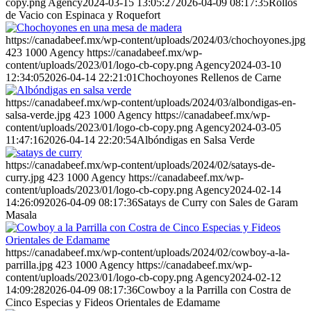
copy.png
Agency
2024-03-15 13:05:27
2026-04-09 08:17:35
Rollos
de Vacio con Espinaca y Roquefort
https://canadabeef.mx/wp-content/uploads/2024/03/chochoyones.jpg
423
1000
Agency
https://canadabeef.mx/wp-
content/uploads/2023/01/logo-cb-copy.png
Agency
2024-03-10
12:34:05
2026-04-14 22:21:01
Chochoyones Rellenos de Carne
https://canadabeef.mx/wp-content/uploads/2024/03/albondigas-en-
salsa-verde.jpg
423
1000
Agency
https://canadabeef.mx/wp-
content/uploads/2023/01/logo-cb-copy.png
Agency
2024-03-05
11:47:16
2026-04-14 22:20:54
Albóndigas en Salsa Verde
https://canadabeef.mx/wp-content/uploads/2024/02/satays-de-
curry.jpg
423
1000
Agency
https://canadabeef.mx/wp-
content/uploads/2023/01/logo-cb-copy.png
Agency
2024-02-14
14:26:09
2026-04-09 08:17:36
Satays de Curry con Sales de Garam
Masala
https://canadabeef.mx/wp-content/uploads/2024/02/cowboy-a-la-
parrilla.jpg
423
1000
Agency
https://canadabeef.mx/wp-
content/uploads/2023/01/logo-cb-copy.png
Agency
2024-02-12
14:09:28
2026-04-09 08:17:36
Cowboy a la Parrilla con Costra de
Cinco Especias y Fideos Orientales de Edamame