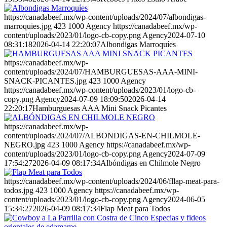
https://canadabeef.mx/wp-content/uploads/2024/07/albondigas-
marroquies.jpg
423
1000
Agency
https://canadabeef.mx/wp-
content/uploads/2023/01/logo-cb-copy.png
Agency
2024-07-10
08:31:18
2026-04-14 22:20:07
Albondigas Marroquíes
https://canadabeef.mx/wp-
content/uploads/2024/07/HAMBURGUESAS-AAA-MINI-
SNACK-PICANTES.jpg
423
1000
Agency
https://canadabeef.mx/wp-content/uploads/2023/01/logo-cb-
copy.png
Agency
2024-07-09 18:09:50
2026-04-14
22:20:17
Hamburguesas AAA Mini Snack Picantes
https://canadabeef.mx/wp-
content/uploads/2024/07/ALBONDIGAS-EN-CHILMOLE-
NEGRO.jpg
423
1000
Agency
https://canadabeef.mx/wp-
content/uploads/2023/01/logo-cb-copy.png
Agency
2024-07-09
17:54:27
2026-04-09 08:17:34
Albóndigas en Chilmole Negro
https://canadabeef.mx/wp-content/uploads/2024/06/fllap-meat-para-
todos.jpg
423
1000
Agency
https://canadabeef.mx/wp-
content/uploads/2023/01/logo-cb-copy.png
Agency
2024-06-05
15:34:27
2026-04-09 08:17:34
Flap Meat para Todos