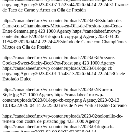
copy.png
Agency
2023-03-07 12:23:44
2026-04-14 22:24:31
Tazones
de Taco de Carne y Arroz en Olla de Presión
https://canadabeef.mx/wp-content/uploads/2023/03/Estofado-de-
Carne-con-Champinones-Mixtos-en-Olla-de-Presion-para-Cena-
Entre-Semana.png
423
1000
Agency
https://canadabeef.mx/wp-
content/uploads/2023/01/logo-cb-copy.png
Agency
2023-03-05
11:54:09
2026-04-14 22:24:42
Estofado de Carne con Champiñones
Mixtos en Olla de Presión
https://canadabeef.mx/wp-content/uploads/2023/03/Pressure-
Cooker-Sweet-Sticky-Beef-Pot-Roast.png
423
1000
Agency
https://canadabeef.mx/wp-content/uploads/2023/01/logo-cb-
copy.png
Agency
2023-03-01 15:48:13
2026-04-14 22:24:53
Cuete
Estofado Dulce
https://canadabeef.mx/wp-content/uploads/2023/02/Korean-
Style.jpg
571
1000
Agency
https://canadabeef.mx/wp-
content/uploads/2023/01/logo-cb-copy.png
Agency
2023-02-13
10:18:22
2026-04-14 22:25:02
Tiras de New York al Estilo Coreano
https://canadabeef.mx/wp-content/uploads/2023/02/solomillo-de-
ternera-con-costra-de-pistacho.jpg
423
1000
Agency
https://canadabeef.mx/wp-content/uploads/2023/01/logo-cb-
copy.png
Agency
2023-02-09 08:22:03
2026-04-14