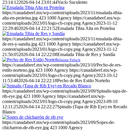
23:14:12
2026-04-14 23:01:44
Vacío Suculento
https://canadabeef.mx/wp-content/uploads/2023/11/ensalada-tibia-
alta-en-proteina.jpg
423
1000
Agency
https://canadabeef.mx/wp-
content/uploads/2023/01/logo-cb-copy.png
Agency
2023-11-12
22:29:40
2026-04-14 22:21:52
Ensalada Tibia Alta en Proteína
https://canadabeef.mx/wp-content/uploads/2023/11/ensalada-tibia-
de-res-y-sandia.jpg
423
1000
Agency
https://canadabeef.mx/wp-
content/uploads/2023/01/logo-cb-copy.png
Agency
2023-11-12
21:56:05
2026-04-14 22:22:08
Ensalada Tibia de Res y Sandía
Jaime Frilsch
https://canadabeef.mx/wp-content/uploads/2023/10/Pecho-de-res-
estilo-norteno.jpg
423
1000
Agency
https://canadabeef.mx/wp-
content/uploads/2023/01/logo-cb-copy.png
Agency
2023-10-12
11:53:48
2026-04-14 22:22:18
Pecho de Res Estilo Norteño
https://canadabeef.mx/wp-content/uploads/2023/09/Spinalis-tapa-de-
rib-eye.jpg
423
1000
Agency
https://canadabeef.mx/wp-
content/uploads/2023/01/logo-cb-copy.png
Agency
2023-09-10
12:11:25
2026-04-14 22:22:27
Spinalis (Tapa de Rib Eye) en Recado
Blanco
https://canadabeef.mx/wp-content/uploads/2023/09/Sopes-de-
chicharron-de-rib-eye.jpg
423
1000
Agency