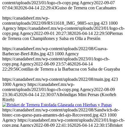
content/uploads/2023/01/logo-cb-copy.png
Agency
2022-09-07
07:04:30
2026-04-14 22:29:43
Guiso de Ternera con Cacahuates
https://canadabeef.mx/wp-
content/uploads/2022/09/RS11618_IMG_9885-scr.jpg
423
1000
Agency
https://canadabeef.mx/wp-content/uploads/2023/01/logo-cb-
copy.png
Agency
2022-09-01 20:27:38
2026-04-14 22:29:50
Piernas
de Ternera con Champiñones y Salsa en Olla a Presión
https://canadabeef.mx/wp-content/uploads/2022/08/Guava-
Barbecue-Beef-Ribs.jpg
423
1000
Agency
https://canadabeef.mx/wp-content/uploads/2023/01/logo-cb-
copy.png
Agency
2022-08-09 23:57:46
2026-04-14
22:29:56
Costillas de Ternera a la Barbacoa con Salsa de Guayaba
https://canadabeef.mx/wp-content/uploads/2022/08/main.jpg
423
1000
Agency
https://canadabeef.mx/wp-
content/uploads/2023/01/logo-cb-copy.png
Agency
2022-08-09
23:36:45
2026-04-14 22:30:07
Albóndigas Mini Persas (Koofteh
Rizeh)
https://canadabeef.mx/wp-content/uploads/2022/08/Sandwich-de-
bistec-con-queso-para-amantes-del-ajo-Recovered.jpg
423
1000
Agency
https://canadabeef.mx/wp-content/uploads/2023/01/logo-cb-
copy.png
Agency
2022-08-09 22:41:16
2026-04-14 22:30:15
Brisket