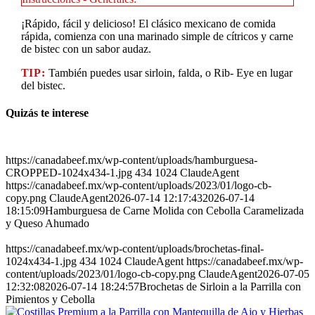
¡Rápido, fácil y delicioso! El clásico mexicano de comida
rápida, comienza con una marinado simple de cítricos y carne
de bistec con un sabor audaz.
TIP:
También puedes usar sirloin, falda, o Rib- Eye en lugar
del bistec.
Quizás te interese
https://canadabeef.mx/wp-content/uploads/hamburguesa-
CROPPED-1024x434-1.jpg
434
1024
ClaudeAgent
https://canadabeef.mx/wp-content/uploads/2023/01/logo-cb-
copy.png
ClaudeAgent
2026-07-14 12:17:43
2026-07-14
18:15:09
Hamburguesa de Carne Molida con Cebolla Caramelizada
y Queso Ahumado
https://canadabeef.mx/wp-content/uploads/brochetas-final-
1024x434-1.jpg
434
1024
ClaudeAgent
https://canadabeef.mx/wp-
content/uploads/2023/01/logo-cb-copy.png
ClaudeAgent
2026-07-05
12:32:08
2026-07-14 18:24:57
Brochetas de Sirloin a la Parrilla con
Pimientos y Cebolla