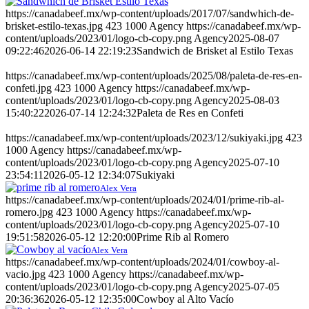
https://canadabeef.mx/wp-content/uploads/2017/07/sandwhich-de-
brisket-estilo-texas.jpg
423
1000
Agency
https://canadabeef.mx/wp-
content/uploads/2023/01/logo-cb-copy.png
Agency
2025-08-07
09:22:46
2026-06-14 22:19:23
Sandwich de Brisket al Estilo Texas
https://canadabeef.mx/wp-content/uploads/2025/08/paleta-de-res-en-
confeti.jpg
423
1000
Agency
https://canadabeef.mx/wp-
content/uploads/2023/01/logo-cb-copy.png
Agency
2025-08-03
15:40:22
2026-07-14 12:24:32
Paleta de Res en Confeti
https://canadabeef.mx/wp-content/uploads/2023/12/sukiyaki.jpg
423
1000
Agency
https://canadabeef.mx/wp-
content/uploads/2023/01/logo-cb-copy.png
Agency
2025-07-10
23:54:11
2026-05-12 12:34:07
Sukiyaki
Alex Vera
https://canadabeef.mx/wp-content/uploads/2024/01/prime-rib-al-
romero.jpg
423
1000
Agency
https://canadabeef.mx/wp-
content/uploads/2023/01/logo-cb-copy.png
Agency
2025-07-10
19:51:58
2026-05-12 12:20:00
Prime Rib al Romero
Alex Vera
https://canadabeef.mx/wp-content/uploads/2024/01/cowboy-al-
vacio.jpg
423
1000
Agency
https://canadabeef.mx/wp-
content/uploads/2023/01/logo-cb-copy.png
Agency
2025-07-05
20:36:36
2026-05-12 12:35:00
Cowboy al Alto Vacío