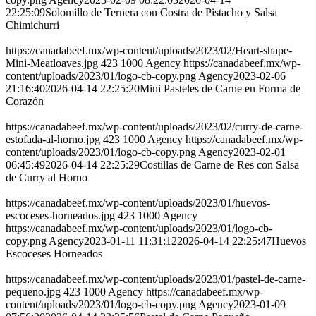
22:25:09
Solomillo de Ternera con Costra de Pistacho y Salsa
Chimichurri
https://canadabeef.mx/wp-content/uploads/2023/02/Heart-shape-
Mini-Meatloaves.jpg
423
1000
Agency
https://canadabeef.mx/wp-
content/uploads/2023/01/logo-cb-copy.png
Agency
2023-02-06
21:16:40
2026-04-14 22:25:20
Mini Pasteles de Carne en Forma de
Corazón
https://canadabeef.mx/wp-content/uploads/2023/02/curry-de-carne-
estofada-al-horno.jpg
423
1000
Agency
https://canadabeef.mx/wp-
content/uploads/2023/01/logo-cb-copy.png
Agency
2023-02-01
06:45:49
2026-04-14 22:25:29
Costillas de Carne de Res con Salsa
de Curry al Horno
https://canadabeef.mx/wp-content/uploads/2023/01/huevos-
escoceses-horneados.jpg
423
1000
Agency
https://canadabeef.mx/wp-content/uploads/2023/01/logo-cb-
copy.png
Agency
2023-01-11 11:31:12
2026-04-14 22:25:47
Huevos
Escoceses Horneados
https://canadabeef.mx/wp-content/uploads/2023/01/pastel-de-carne-
pequeno.jpg
423
1000
Agency
https://canadabeef.mx/wp-
content/uploads/2023/01/logo-cb-copy.png
Agency
2023-01-09