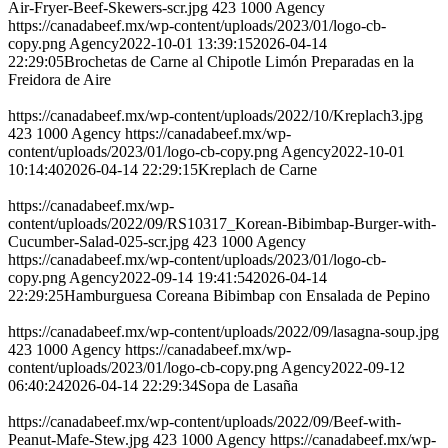
Air-Fryer-Beef-Skewers-scr.jpg
423
1000
Agency
https://canadabeef.mx/wp-content/uploads/2023/01/logo-cb-
copy.png
Agency
2022-10-01 13:39:15
2026-04-14
22:29:05
Brochetas de Carne al Chipotle Limón Preparadas en la
Freidora de Aire
https://canadabeef.mx/wp-content/uploads/2022/10/Kreplach3.jpg
423
1000
Agency
https://canadabeef.mx/wp-
content/uploads/2023/01/logo-cb-copy.png
Agency
2022-10-01
10:14:40
2026-04-14 22:29:15
Kreplach de Carne
https://canadabeef.mx/wp-
content/uploads/2022/09/RS10317_Korean-Bibimbap-Burger-with-
Cucumber-Salad-025-scr.jpg
423
1000
Agency
https://canadabeef.mx/wp-content/uploads/2023/01/logo-cb-
copy.png
Agency
2022-09-14 19:41:54
2026-04-14
22:29:25
Hamburguesa Coreana Bibimbap con Ensalada de Pepino
https://canadabeef.mx/wp-content/uploads/2022/09/lasagna-soup.jpg
423
1000
Agency
https://canadabeef.mx/wp-
content/uploads/2023/01/logo-cb-copy.png
Agency
2022-09-12
06:40:24
2026-04-14 22:29:34
Sopa de Lasaña
https://canadabeef.mx/wp-content/uploads/2022/09/Beef-with-
Peanut-Mafe-Stew.jpg
423
1000
Agency
https://canadabeef.mx/wp-