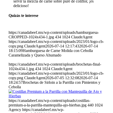
servir la mezcla de carne sobre puré de coliflor, ¡es
delicioso!
Quizás te interese
https://canadabeef.mx/wp-content/uploads/hamburguesa-
CROPPED-1024x434-1.jpg
434
1024
ClaudeAgent
https://canadabeef.mx/wp-content/uploads/2023/01/logo-cb-
copy.png
ClaudeAgent
2026-07-14 12:17:43
2026-07-14
18:15:09
Hamburguesa de Carne Molida con Cebolla
Caramelizada y Queso Ahumado
https://canadabeef.mx/wp-content/uploads/brochetas-final-
1024x434-1.jpg
434
1024
ClaudeAgent
https://canadabeef.mx/wp-content/uploads/2023/01/logo-cb-
copy.png
ClaudeAgent
2026-07-05 12:32:08
2026-07-14
18:24:57
Brochetas de Sirloin a la Parrilla con Pimientos y
Cebolla
https://canadabeef.mx/wp-content/uploads/costillas-
premium-a-la-parrilla-mantequilla-ajo-hierbas.jpg
440
1024
Agency
https://canadabeef.mx/wp-