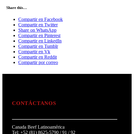
Share this…
Compartir en Facebook
Compartir en Twitter
Share on WhatsApp
Compartir en Pinterest
Compartir en LinkedIn
Compartir en Tumblr
Compartir en Vk
Compartir en Reddit
Compartir por correo
CONTÁCTANOS
Canada Beef Latinoamérica
Tel: +52 (81) 8625-5790 / 91 / 92