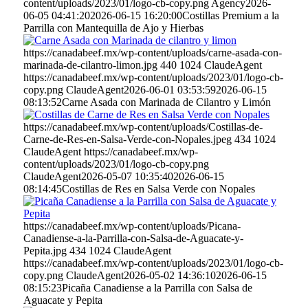
content/uploads/2023/01/logo-cb-copy.png
Agency
2026-
06-05 04:41:20
2026-06-15 16:20:00
Costillas Premium a la
Parrilla con Mantequilla de Ajo y Hierbas
https://canadabeef.mx/wp-content/uploads/carne-asada-con-
marinada-de-cilantro-limon.jpg
440
1024
ClaudeAgent
https://canadabeef.mx/wp-content/uploads/2023/01/logo-cb-
copy.png
ClaudeAgent
2026-06-01 03:53:59
2026-06-15
08:13:52
Carne Asada con Marinada de Cilantro y Limón
https://canadabeef.mx/wp-content/uploads/Costillas-de-
Carne-de-Res-en-Salsa-Verde-con-Nopales.jpeg
434
1024
ClaudeAgent
https://canadabeef.mx/wp-
content/uploads/2023/01/logo-cb-copy.png
ClaudeAgent
2026-05-07 10:35:40
2026-06-15
08:14:45
Costillas de Res en Salsa Verde con Nopales
https://canadabeef.mx/wp-content/uploads/Picana-
Canadiense-a-la-Parrilla-con-Salsa-de-Aguacate-y-
Pepita.jpg
434
1024
ClaudeAgent
https://canadabeef.mx/wp-content/uploads/2023/01/logo-cb-
copy.png
ClaudeAgent
2026-05-02 14:36:10
2026-06-15
08:15:23
Picaña Canadiense a la Parrilla con Salsa de
Aguacate y Pepita