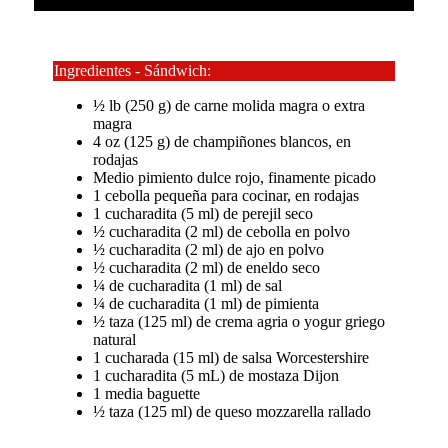
Ingredientes - Sándwich:
½ lb (250 g) de carne molida magra o extra
magra
4 oz (125 g) de champiñones blancos, en
rodajas
Medio pimiento dulce rojo, finamente picado
1 cebolla pequeña para cocinar, en rodajas
1 cucharadita (5 ml) de perejil seco
½ cucharadita (2 ml) de
cebolla en polvo
½ cucharadita (2 ml) de
ajo en polvo
½ cucharadita (2 ml) de
eneldo seco
¼ de cucharadita (1 ml) de sal
¼ de cucharadita (1 ml) de pimienta
½ taza (125 ml) de crema agria o yogur griego
natural
1 cucharada (15 ml) de salsa Worcestershire
1 cucharadita (5 mL) de mostaza Dijon
1 media baguette
½ taza (125 ml) de queso mozzarella rallado