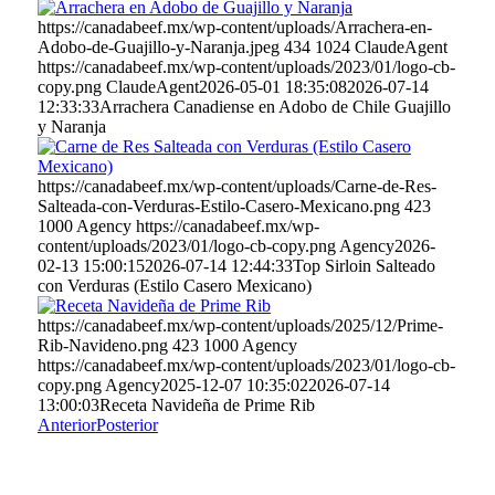
https://canadabeef.mx/wp-content/uploads/Arrachera-en-
Adobo-de-Guajillo-y-Naranja.jpeg
434
1024
ClaudeAgent
https://canadabeef.mx/wp-content/uploads/2023/01/logo-cb-
copy.png
ClaudeAgent
2026-05-01 18:35:08
2026-07-14
12:33:33
Arrachera Canadiense en Adobo de Chile Guajillo
y Naranja
https://canadabeef.mx/wp-content/uploads/Carne-de-Res-
Salteada-con-Verduras-Estilo-Casero-Mexicano.png
423
1000
Agency
https://canadabeef.mx/wp-
content/uploads/2023/01/logo-cb-copy.png
Agency
2026-
02-13 15:00:15
2026-07-14 12:44:33
Top Sirloin Salteado
con Verduras (Estilo Casero Mexicano)
https://canadabeef.mx/wp-content/uploads/2025/12/Prime-
Rib-Navideno.png
423
1000
Agency
https://canadabeef.mx/wp-content/uploads/2023/01/logo-cb-
copy.png
Agency
2025-12-07 10:35:02
2026-07-14
13:00:03
Receta Navideña de Prime Rib
Anterior
Posterior