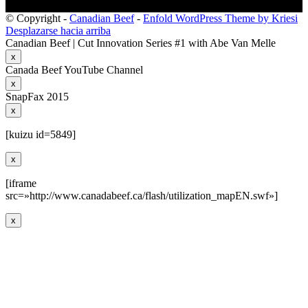
© Copyright -
Canadian Beef
-
Enfold WordPress Theme by Kriesi
Desplazarse hacia arriba
Canadian Beef | Cut Innovation Series #1 with Abe Van Melle
x
Canada Beef YouTube Channel
x
SnapFax 2015
x
[kuizu id=5849]
x
[iframe
src=»http://www.canadabeef.ca/flash/utilization_mapEN.swf»]
x