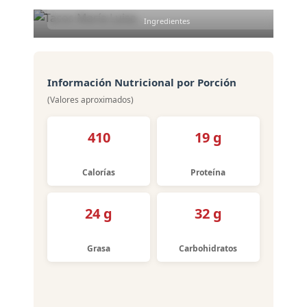
Ingredientes
Información Nutricional por Porción
(Valores aproximados)
410
19 g
Calorías
Proteína
24 g
32 g
Grasa
Carbohidratos