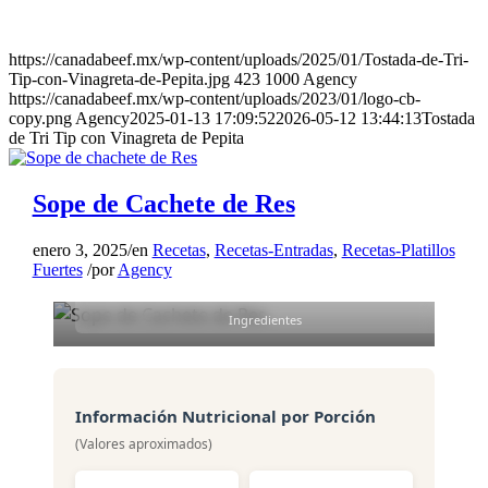
Sope de Cachete de Res
https://canadabeef.mx/wp-content/uploads/2025/01/Tostada-de-Tri-
4
Tip-con-Vinagreta-de-Pepita.jpg
423
1000
Agency
https://canadabeef.mx/wp-content/uploads/2023/01/logo-cb-
Porciones
copy.png
Agency
2025-01-13 17:09:52
2026-05-12 13:44:13
Tostada
20 min
de Tri Tip con Vinagreta de Pepita
Preparación
Sope de Cachete de Res
3 h 40 min
enero 3, 2025
/
en
Recetas
,
Recetas-Entradas
,
Recetas-Platillos
Cocción
Fuertes
/
por
Agency
19
Ingredientes
Información Nutricional por Porción
(Valores aproximados)