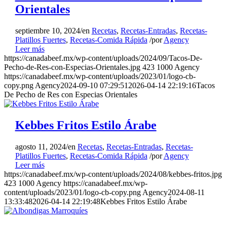
Orientales
5
Hornee a 220 °C durante 10 a 15
septiembre 10, 2024
/
en
Recetas
,
Recetas-Entradas
,
Recetas-
minutos, hasta que estén
Platillos Fuertes
,
Recetas-Comida Rápida
/
por
Agency
doradas.
Tip:
Para preparar con
Leer más
https://canadabeef.mx/wp-content/uploads/2024/09/Tacos-De-
anticipación, congele las
Pecho-de-Res-con-Especias-Orientales.jpg
423
1000
Agency
empanadas sin hornear hasta 1
https://canadabeef.mx/wp-content/uploads/2023/01/logo-cb-
mes. Hornee directamente del
copy.png
Agency
2024-09-10 07:29:51
2026-04-14 22:19:16
Tacos
De Pecho de Res con Especias Orientales
congelador a 180 °C durante 20 a
25 minutos. El picadillo también
se sirve sobre arroz o papas al
Kebbes Fritos Estilo Árabe
horno.
agosto 11, 2024
/
en
Recetas
,
Recetas-Entradas
,
Recetas-
Platillos Fuertes
,
Recetas-Comida Rápida
/
por
Agency
Leer más
https://canadabeef.mx/wp-content/uploads/2024/08/kebbes-fritos.jpg
423
1000
Agency
https://canadabeef.mx/wp-
content/uploads/2023/01/logo-cb-copy.png
Agency
2024-08-11
13:33:48
2026-04-14 22:19:48
Kebbes Fritos Estilo Árabe