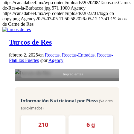
https://canadabeef.mx/wp-content/uploads/2020/08/Tacos-de-Carne-
24
de-Res-a-la-Barbacoa.jpg
571
1000
Agency
https://canadabeef.mx/wp-content/uploads/2023/01/logo-cb-
Piezas
copy.png
Agency
2025-03-05 11:50:58
2026-05-12 13:41:15
Tacos
45 min
de Carne de Res
Preparación
Turcos de Res
25 min
febrero 2, 2025
/
en
Recetas
,
Recetas-Entradas
,
Recetas-
Cocción
Platillos Fuertes
/
por
Agency
18
Ingredientes
Información Nutricional por Pieza
(Valores
aproximados)
210
6 g