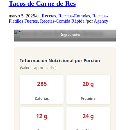
Tacos de Carne de Res
1:30 hr
marzo 5, 2025
/
en
Recetas
,
Recetas-Entradas
,
Recetas-
Cocción
Platillos Fuertes
,
Recetas-Comida Rápida
/
por
Agency
9
Ingredientes
Información Nutricional por Porción
(Valores aproximados)
285
20 g
Calorías
Proteína
12 g
24 g