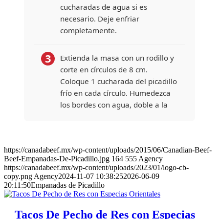
cucharadas de agua si es
necesario. Deje enfriar
completamente.
3
Extienda la masa con un rodillo y
corte en círculos de 8 cm.
Coloque 1 cucharada del picadillo
frío en cada círculo. Humedezca
los bordes con agua, doble a la
mitad cubriendo el relleno y
presione los bordes con un
tenedor para sellar.
https://canadabeef.mx/wp-content/uploads/2015/06/Canadian-Beef-
Beef-Empanadas-De-Picadillo.jpg
164
555
Agency
4
Coloque las empanadas en
https://canadabeef.mx/wp-content/uploads/2023/01/logo-cb-
copy.png
Agency
2024-11-07 10:38:25
2026-06-09
charola forrada con papel
20:11:50
Empanadas de Picadillo
aluminio. Pique la superficie
varias veces con un palillo y
Tacos De Pecho de Res con Especias
barnícelas con huevo batido.