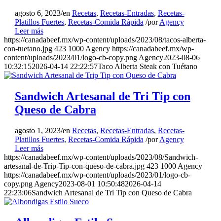
agosto 6, 2023
/
en
Recetas
,
Recetas-Entradas
,
Recetas-
Platillos Fuertes
,
Recetas-Comida Rápida
/
por
Agency
Leer más
https://canadabeef.mx/wp-content/uploads/2023/08/tacos-alberta-
con-tuetano.jpg
423
1000
Agency
https://canadabeef.mx/wp-
content/uploads/2023/01/logo-cb-copy.png
Agency
2023-08-06
10:32:15
2026-04-14 22:22:57
Taco Alberta Steak con Tuétano
Sandwich Artesanal de Tri Tip con
Queso de Cabra
agosto 1, 2023
/
en
Recetas
,
Recetas-Entradas
,
Recetas-
Platillos Fuertes
,
Recetas-Comida Rápida
/
por
Agency
Leer más
https://canadabeef.mx/wp-content/uploads/2023/08/Sandwich-
artesanal-de-Trip-Tip-con-queso-de-cabra.jpg
423
1000
Agency
https://canadabeef.mx/wp-content/uploads/2023/01/logo-cb-
copy.png
Agency
2023-08-01 10:50:48
2026-04-14
22:23:06
Sandwich Artesanal de Tri Tip con Queso de Cabra