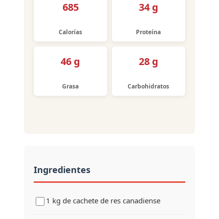
685
34 g
Calorías
Proteína
46 g
28 g
Grasa
Carbohidratos
Ingredientes
1 kg de cachete de res canadiense