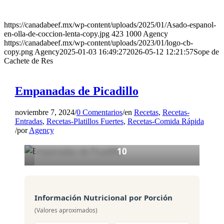
ENTRADA
https://canadabeef.mx/wp-content/uploads/2025/01/Asado-espanol-
Empanadas de Picadillo
en-olla-de-coccion-lenta-copy.jpg
423
1000
Agency
https://canadabeef.mx/wp-content/uploads/2023/01/logo-cb-
copy.png
Agency
2025-01-03 16:49:27
2026-05-12 12:21:57
Sope de
3
Cachete de Res
Porciones
10 min
Empanadas de Picadillo
Preparación
noviembre 7, 2024
/
0 Comentarios
/
en
Recetas
,
Recetas-
15 min
Entradas
,
Recetas-Platillos Fuertes
,
Recetas-Comida Rápida
/
por
Agency
Cocción
10
Ingredientes
Información Nutricional por Porción
(Valores aproximados)