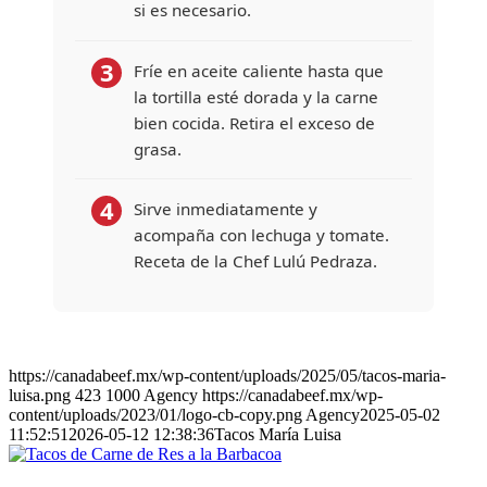
si es necesario.
3
Fríe en aceite caliente hasta que
la tortilla esté dorada y la carne
bien cocida. Retira el exceso de
grasa.
4
Sirve inmediatamente y
acompaña con lechuga y tomate.
Receta de la Chef Lulú Pedraza.
ENTRADA | PLATILLO FUERTE
Tacos de Carne de Res Estilo
Barbacoa
20
https://canadabeef.mx/wp-content/uploads/2025/05/tacos-maria-
luisa.png
423
1000
Agency
https://canadabeef.mx/wp-
Porciones
content/uploads/2023/01/logo-cb-copy.png
Agency
2025-05-02
15 min
11:52:51
2026-05-12 12:38:36
Tacos María Luisa
Preparación