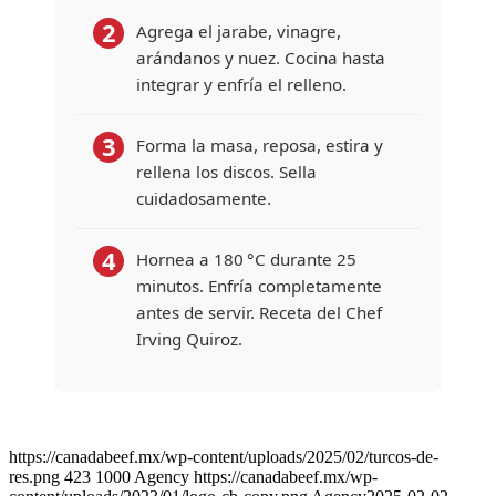
2
Agrega el jarabe, vinagre,
arándanos y nuez. Cocina hasta
integrar y enfría el relleno.
3
Forma la masa, reposa, estira y
rellena los discos. Sella
cuidadosamente.
4
Hornea a 180 °C durante 25
minutos. Enfría completamente
antes de servir.
Receta del Chef
Irving Quiroz.
COMIDA RÁPIDA | ENTRADA | PLATILLO FUERTE
Tostada de Tri Tip con
Vinagreta de Pepita
https://canadabeef.mx/wp-content/uploads/2025/02/turcos-de-
4
res.png
423
1000
Agency
https://canadabeef.mx/wp-