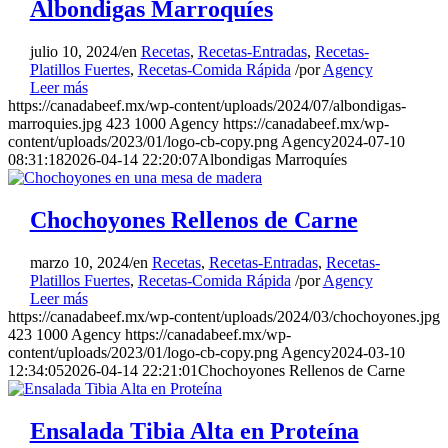
Albondigas Marroquíes
julio 10, 2024
/
en
Recetas
,
Recetas-Entradas
,
Recetas-
Platillos Fuertes
,
Recetas-Comida Rápida
/
por
Agency
Leer más
https://canadabeef.mx/wp-content/uploads/2024/07/albondigas-
marroquies.jpg
423
1000
Agency
https://canadabeef.mx/wp-
content/uploads/2023/01/logo-cb-copy.png
Agency
2024-07-10
08:31:18
2026-04-14 22:20:07
Albondigas Marroquíes
Chochoyones Rellenos de Carne
marzo 10, 2024
/
en
Recetas
,
Recetas-Entradas
,
Recetas-
Platillos Fuertes
,
Recetas-Comida Rápida
/
por
Agency
Leer más
https://canadabeef.mx/wp-content/uploads/2024/03/chochoyones.jpg
423
1000
Agency
https://canadabeef.mx/wp-
content/uploads/2023/01/logo-cb-copy.png
Agency
2024-03-10
12:34:05
2026-04-14 22:21:01
Chochoyones Rellenos de Carne
Ensalada Tibia Alta en Proteína