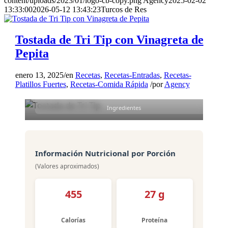
content/uploads/2023/01/logo-cb-copy.png
Agency
2025-02-02
13:33:00
2026-05-12 13:43:23
Turcos de Res
Porciones
10 min
Tostada de Tri Tip con Vinagreta de
Preparación
Pepita
15 min
enero 13, 2025
/
en
Recetas
,
Recetas-Entradas
,
Recetas-
Cocción
Platillos Fuertes
,
Recetas-Comida Rápida
/
por
Agency
13
Ingredientes
Información Nutricional por Porción
(Valores aproximados)
455
27 g
Calorías
Proteína