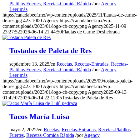
Platillos Fuertes
,
Recetas-Comida Rápida
/
por
Agency
Leer más
https://canadabeef.mx/wp-content/uploads/2025/11/flautas-de-carne-
de-res.jpg
423
1000
Agency
https://canadabeef.mx/wp-
content/uploads/2023/01/logo-cb-copy.png
Agency
2025-11-09
23:27:52
2026-06-14 21:44:50
Flautas de Carne Deshebrada
Tostadas de Paleta de Res
COMIDA RÁPIDA | ENTRADAS | PLATILLO FUERTE
Tacos María Luisa
septiembre 13, 2025
/
en
Recetas
,
Recetas-Entradas
,
Recetas-
Platillos Fuertes
,
Recetas-Comida Rápida
/
por
Agency
Leer más
5
https://canadabeef.mx/wp-content/uploads/2025/09/tostada-paleta-
de-res.jpg
423
1000
Agency
https://canadabeef.mx/wp-
Porciones
content/uploads/2023/01/logo-cb-copy.png
Agency
2025-09-13
10 min
01:42:07
2026-06-14 22:12:05
Tostadas de Paleta de Res
Preparación
Tacos María Luisa
10 min
mayo 2, 2025
/
en
Recetas
,
Recetas-Entradas
,
Recetas-Platillos
Cocción
Fuertes
,
Recetas-Comida Rápida
/
por
Agency
7