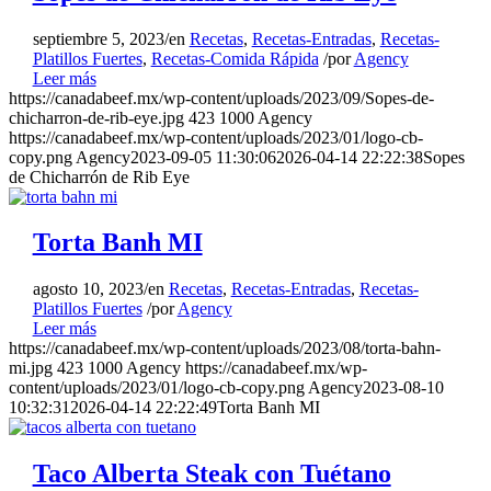
septiembre 5, 2023
/
en
Recetas
,
Recetas-Entradas
,
Recetas-
Platillos Fuertes
,
Recetas-Comida Rápida
/
por
Agency
Leer más
https://canadabeef.mx/wp-content/uploads/2023/09/Sopes-de-
chicharron-de-rib-eye.jpg
423
1000
Agency
https://canadabeef.mx/wp-content/uploads/2023/01/logo-cb-
copy.png
Agency
2023-09-05 11:30:06
2026-04-14 22:22:38
Sopes
de Chicharrón de Rib Eye
Torta Banh MI
agosto 10, 2023
/
en
Recetas
,
Recetas-Entradas
,
Recetas-
Platillos Fuertes
/
por
Agency
Leer más
https://canadabeef.mx/wp-content/uploads/2023/08/torta-bahn-
mi.jpg
423
1000
Agency
https://canadabeef.mx/wp-
content/uploads/2023/01/logo-cb-copy.png
Agency
2023-08-10
10:32:31
2026-04-14 22:22:49
Torta Banh MI
Taco Alberta Steak con Tuétano