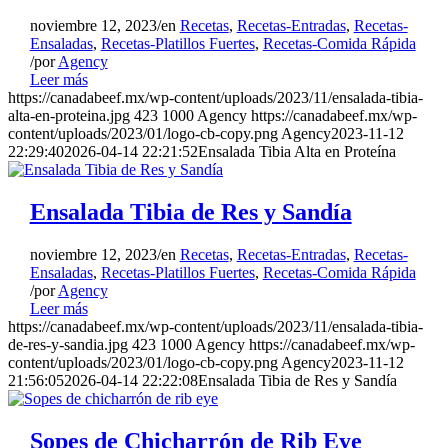
noviembre 12, 2023
/
en
Recetas
,
Recetas-Entradas
,
Recetas-
Ensaladas
,
Recetas-Platillos Fuertes
,
Recetas-Comida Rápida
/
por
Agency
Leer más
https://canadabeef.mx/wp-content/uploads/2023/11/ensalada-tibia-
alta-en-proteina.jpg
423
1000
Agency
https://canadabeef.mx/wp-
content/uploads/2023/01/logo-cb-copy.png
Agency
2023-11-12
22:29:40
2026-04-14 22:21:52
Ensalada Tibia Alta en Proteína
Ensalada Tibia de Res y Sandía
noviembre 12, 2023
/
en
Recetas
,
Recetas-Entradas
,
Recetas-
Ensaladas
,
Recetas-Platillos Fuertes
,
Recetas-Comida Rápida
/
por
Agency
Leer más
https://canadabeef.mx/wp-content/uploads/2023/11/ensalada-tibia-
de-res-y-sandia.jpg
423
1000
Agency
https://canadabeef.mx/wp-
content/uploads/2023/01/logo-cb-copy.png
Agency
2023-11-12
21:56:05
2026-04-14 22:22:08
Ensalada Tibia de Res y Sandía
Sopes de Chicharrón de Rib Eye