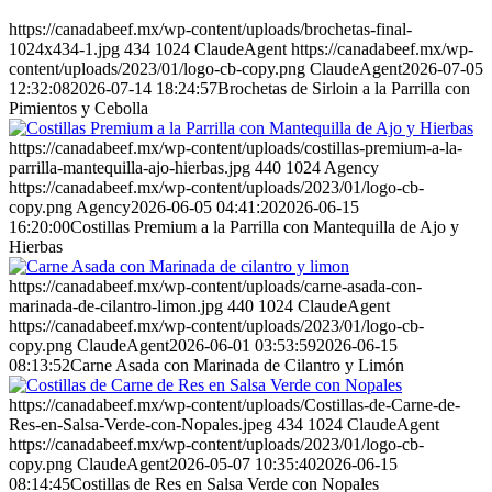
https://canadabeef.mx/wp-content/uploads/brochetas-final-
1024x434-1.jpg
434
1024
ClaudeAgent
https://canadabeef.mx/wp-
content/uploads/2023/01/logo-cb-copy.png
ClaudeAgent
2026-07-05
12:32:08
2026-07-14 18:24:57
Brochetas de Sirloin a la Parrilla con
Pimientos y Cebolla
https://canadabeef.mx/wp-content/uploads/costillas-premium-a-la-
parrilla-mantequilla-ajo-hierbas.jpg
440
1024
Agency
https://canadabeef.mx/wp-content/uploads/2023/01/logo-cb-
copy.png
Agency
2026-06-05 04:41:20
2026-06-15
16:20:00
Costillas Premium a la Parrilla con Mantequilla de Ajo y
Hierbas
https://canadabeef.mx/wp-content/uploads/carne-asada-con-
marinada-de-cilantro-limon.jpg
440
1024
ClaudeAgent
https://canadabeef.mx/wp-content/uploads/2023/01/logo-cb-
copy.png
ClaudeAgent
2026-06-01 03:53:59
2026-06-15
08:13:52
Carne Asada con Marinada de Cilantro y Limón
https://canadabeef.mx/wp-content/uploads/Costillas-de-Carne-de-
Res-en-Salsa-Verde-con-Nopales.jpeg
434
1024
ClaudeAgent
https://canadabeef.mx/wp-content/uploads/2023/01/logo-cb-
copy.png
ClaudeAgent
2026-05-07 10:35:40
2026-06-15
08:14:45
Costillas de Res en Salsa Verde con Nopales