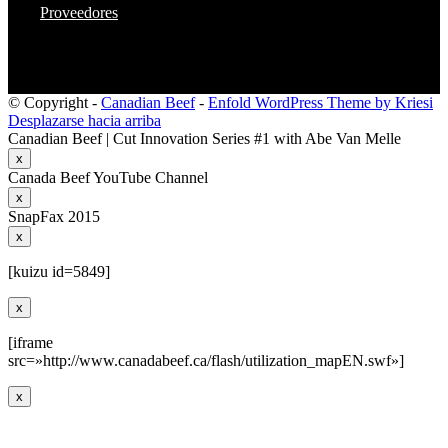
Proveedores
© Copyright -
Canadian Beef
-
Enfold WordPress Theme by Kriesi
Desplazarse hacia arriba
Canadian Beef | Cut Innovation Series #1 with Abe Van Melle
x
Canada Beef YouTube Channel
x
SnapFax 2015
x
[kuizu id=5849]
x
[iframe
src=»http://www.canadabeef.ca/flash/utilization_mapEN.swf»]
x