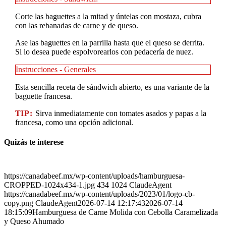
Corte las baguettes a la mitad y úntelas con mostaza, cubra
con las rebanadas de carne y de queso.
Ase las baguettes en la parrilla hasta que el queso se derrita.
Si lo desea puede espolvorearlos con pedacería de nuez.
Instrucciones - Generales
Esta sencilla receta de sándwich abierto, es una variante de la
baguette francesa.
TIP:
Sirva inmediatamente con tomates asados y papas a la
francesa, como una opción adicional.
Quizás te interese
https://canadabeef.mx/wp-content/uploads/hamburguesa-
CROPPED-1024x434-1.jpg
434
1024
ClaudeAgent
https://canadabeef.mx/wp-content/uploads/2023/01/logo-cb-
copy.png
ClaudeAgent
2026-07-14 12:17:43
2026-07-14
18:15:09
Hamburguesa de Carne Molida con Cebolla Caramelizada
y Queso Ahumado