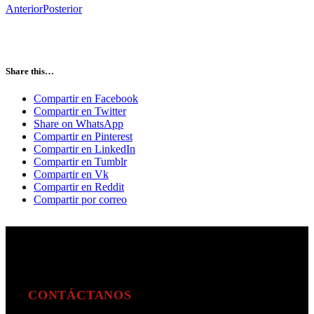
Anterior
Posterior
Share this…
Compartir en Facebook
Compartir en Twitter
Share on WhatsApp
Compartir en Pinterest
Compartir en LinkedIn
Compartir en Tumblr
Compartir en Vk
Compartir en Reddit
Compartir por correo
CONTÁCTANOS