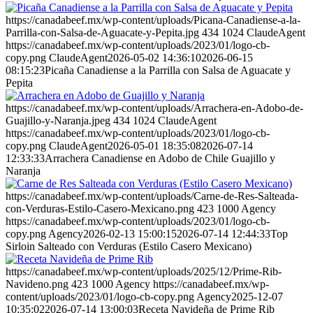
https://canadabeef.mx/wp-content/uploads/Picana-Canadiense-a-la-
Parrilla-con-Salsa-de-Aguacate-y-Pepita.jpg
434
1024
ClaudeAgent
https://canadabeef.mx/wp-content/uploads/2023/01/logo-cb-
copy.png
ClaudeAgent
2026-05-02 14:36:10
2026-06-15
08:15:23
Picaña Canadiense a la Parrilla con Salsa de Aguacate y
Pepita
https://canadabeef.mx/wp-content/uploads/Arrachera-en-Adobo-de-
Guajillo-y-Naranja.jpeg
434
1024
ClaudeAgent
https://canadabeef.mx/wp-content/uploads/2023/01/logo-cb-
copy.png
ClaudeAgent
2026-05-01 18:35:08
2026-07-14
12:33:33
Arrachera Canadiense en Adobo de Chile Guajillo y
Naranja
https://canadabeef.mx/wp-content/uploads/Carne-de-Res-Salteada-
con-Verduras-Estilo-Casero-Mexicano.png
423
1000
Agency
https://canadabeef.mx/wp-content/uploads/2023/01/logo-cb-
copy.png
Agency
2026-02-13 15:00:15
2026-07-14 12:44:33
Top
Sirloin Salteado con Verduras (Estilo Casero Mexicano)
https://canadabeef.mx/wp-content/uploads/2025/12/Prime-Rib-
Navideno.png
423
1000
Agency
https://canadabeef.mx/wp-
content/uploads/2023/01/logo-cb-copy.png
Agency
2025-12-07
10:35:02
2026-07-14 13:00:03
Receta Navideña de Prime Rib