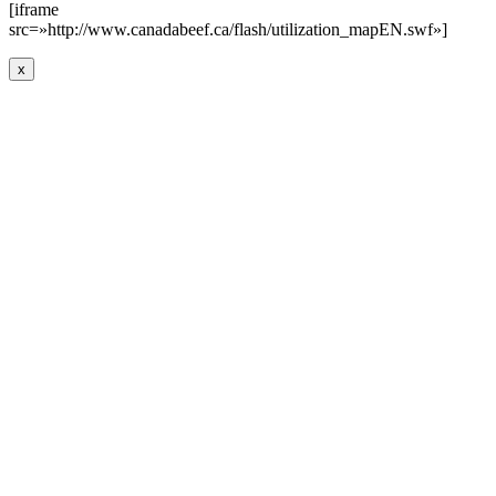
[iframe
src=»http://www.canadabeef.ca/flash/utilization_mapEN.swf»]
x