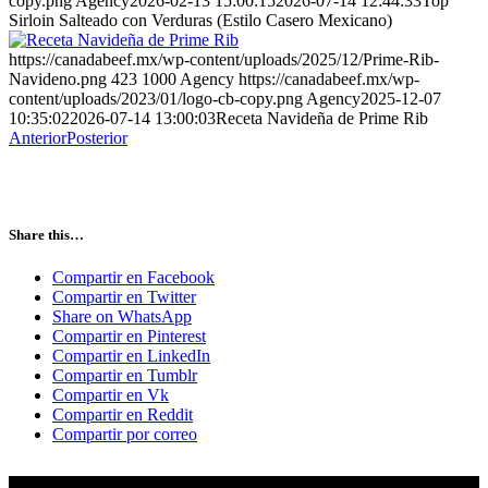
copy.png
Agency
2026-02-13 15:00:15
2026-07-14 12:44:33
Top
Sirloin Salteado con Verduras (Estilo Casero Mexicano)
https://canadabeef.mx/wp-content/uploads/2025/12/Prime-Rib-
Navideno.png
423
1000
Agency
https://canadabeef.mx/wp-
content/uploads/2023/01/logo-cb-copy.png
Agency
2025-12-07
10:35:02
2026-07-14 13:00:03
Receta Navideña de Prime Rib
Anterior
Posterior
Share this…
Compartir en Facebook
Compartir en Twitter
Share on WhatsApp
Compartir en Pinterest
Compartir en LinkedIn
Compartir en Tumblr
Compartir en Vk
Compartir en Reddit
Compartir por correo