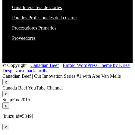
Guía Interactiva de Cortes
Para los Profesionales de la Carne
Procesadores Primarios
Proveedores
© Copyright -
Canadian Beef
-
Enfold WordPress Theme by Kriesi
Desplazarse hacia arriba
Canadian Beef | Cut Innovation Series #1 with Abe Van Melle
x
Canada Beef YouTube Channel
x
SnapFax 2015
x
[kuizu id=5849]
x