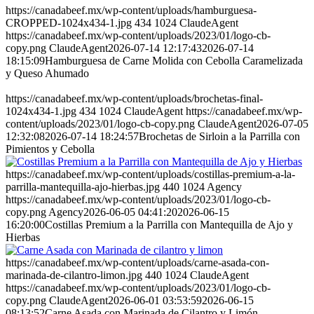
https://canadabeef.mx/wp-content/uploads/hamburguesa-
CROPPED-1024x434-1.jpg
434
1024
ClaudeAgent
https://canadabeef.mx/wp-content/uploads/2023/01/logo-cb-
copy.png
ClaudeAgent
2026-07-14 12:17:43
2026-07-14
18:15:09
Hamburguesa de Carne Molida con Cebolla Caramelizada
y Queso Ahumado
https://canadabeef.mx/wp-content/uploads/brochetas-final-
1024x434-1.jpg
434
1024
ClaudeAgent
https://canadabeef.mx/wp-
content/uploads/2023/01/logo-cb-copy.png
ClaudeAgent
2026-07-05
12:32:08
2026-07-14 18:24:57
Brochetas de Sirloin a la Parrilla con
Pimientos y Cebolla
https://canadabeef.mx/wp-content/uploads/costillas-premium-a-la-
parrilla-mantequilla-ajo-hierbas.jpg
440
1024
Agency
https://canadabeef.mx/wp-content/uploads/2023/01/logo-cb-
copy.png
Agency
2026-06-05 04:41:20
2026-06-15
16:20:00
Costillas Premium a la Parrilla con Mantequilla de Ajo y
Hierbas
https://canadabeef.mx/wp-content/uploads/carne-asada-con-
marinada-de-cilantro-limon.jpg
440
1024
ClaudeAgent
https://canadabeef.mx/wp-content/uploads/2023/01/logo-cb-
copy.png
ClaudeAgent
2026-06-01 03:53:59
2026-06-15
08:13:52
Carne Asada con Marinada de Cilantro y Limón