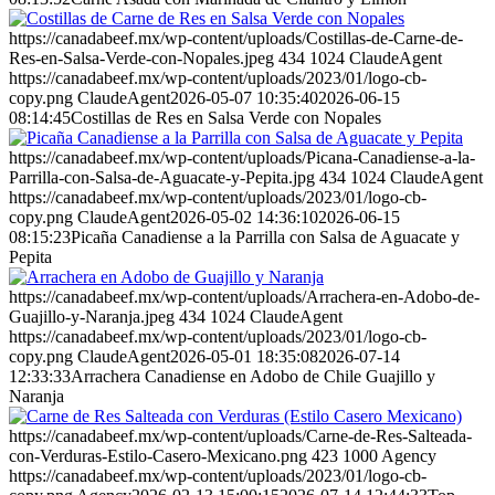
https://canadabeef.mx/wp-content/uploads/Costillas-de-Carne-de-
Res-en-Salsa-Verde-con-Nopales.jpeg
434
1024
ClaudeAgent
https://canadabeef.mx/wp-content/uploads/2023/01/logo-cb-
copy.png
ClaudeAgent
2026-05-07 10:35:40
2026-06-15
08:14:45
Costillas de Res en Salsa Verde con Nopales
https://canadabeef.mx/wp-content/uploads/Picana-Canadiense-a-la-
Parrilla-con-Salsa-de-Aguacate-y-Pepita.jpg
434
1024
ClaudeAgent
https://canadabeef.mx/wp-content/uploads/2023/01/logo-cb-
copy.png
ClaudeAgent
2026-05-02 14:36:10
2026-06-15
08:15:23
Picaña Canadiense a la Parrilla con Salsa de Aguacate y
Pepita
https://canadabeef.mx/wp-content/uploads/Arrachera-en-Adobo-de-
Guajillo-y-Naranja.jpeg
434
1024
ClaudeAgent
https://canadabeef.mx/wp-content/uploads/2023/01/logo-cb-
copy.png
ClaudeAgent
2026-05-01 18:35:08
2026-07-14
12:33:33
Arrachera Canadiense en Adobo de Chile Guajillo y
Naranja
https://canadabeef.mx/wp-content/uploads/Carne-de-Res-Salteada-
con-Verduras-Estilo-Casero-Mexicano.png
423
1000
Agency
https://canadabeef.mx/wp-content/uploads/2023/01/logo-cb-