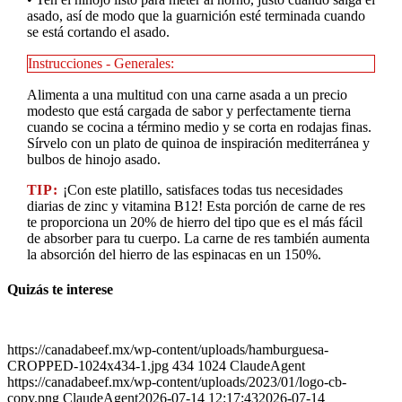
asado, así de modo que la guarnición esté terminada cuando
se está cortando el asado.
Instrucciones - Generales:
Alimenta a una multitud con una carne asada a un precio
modesto que está cargada de sabor y perfectamente tierna
cuando se cocina a término medio y se corta en rodajas finas.
Sírvelo con un plato de quinoa de inspiración mediterránea y
bulbos de hinojo asado.
TIP:
¡Con este platillo, satisfaces todas tus necesidades
diarias de zinc y vitamina B12! Esta porción de carne de res
te proporciona un 20% de hierro del tipo que es el más fácil
de absorber para tu cuerpo. La carne de res también aumenta
la absorción del hierro de las espinacas en un 150%.
Quizás te interese
https://canadabeef.mx/wp-content/uploads/hamburguesa-
CROPPED-1024x434-1.jpg
434
1024
ClaudeAgent
https://canadabeef.mx/wp-content/uploads/2023/01/logo-cb-
copy.png
ClaudeAgent
2026-07-14 12:17:43
2026-07-14