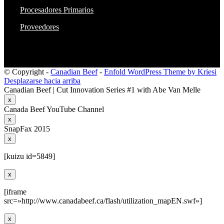
Procesadores Primarios
Proveedores
© Copyright -
Canadian Beef
-
Enfold WordPress Theme by Kriesi
Desplazarse hacia arriba
Canadian Beef | Cut Innovation Series #1 with Abe Van Melle
x
Canada Beef YouTube Channel
x
SnapFax 2015
x
[kuizu id=5849]
x
[iframe
src=»http://www.canadabeef.ca/flash/utilization_mapEN.swf»]
x