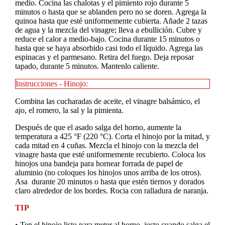
medio. Cocina las chalotas y el pimiento rojo durante 5
minutos o hasta que se ablanden pero no se doren. Agrega la
quinoa hasta que esté uniformemente cubierta. Añade 2 tazas
de agua y la mezcla del vinagre; lleva a ebullición. Cubre y
reduce el calor a medio-bajo. Cocina durante 15 minutos o
hasta que se haya absorbido casi todo el líquido. Agrega las
espinacas y el parmesano. Retira del fuego. Deja reposar
tapado, durante 5 minutos. Mantenlo caliente.
Instrucciones - Hinojo:
Combina las cucharadas de aceite, el vinagre balsámico, el
ajo, el romero, la sal y la pimienta.
Después de que el asado salga del horno, aumente la
temperatura a 425 °F (220 °C). Corta el hinojo por la mitad, y
cada mitad en 4 cuñas. Mezcla el hinojo con la mezcla del
vinagre hasta que esté uniformemente recubierto. Coloca los
hinojos una bandeja para hornear forrada de papel de
aluminio (no coloques los hinojos unos arriba de los otros).
Asa durante 20 minutos o hasta que estén tiernos y dorados
claro alrededor de los bordes. Rocia con ralladura de naranja.
TIP
• Ten el hinojo listo para meter al horno, justo cuando salga el