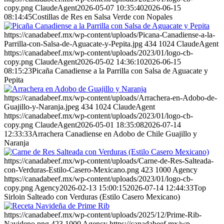
copy.png
ClaudeAgent
2026-05-07 10:35:40
2026-06-15
08:14:45
Costillas de Res en Salsa Verde con Nopales
https://canadabeef.mx/wp-content/uploads/Picana-Canadiense-a-la-
Parrilla-con-Salsa-de-Aguacate-y-Pepita.jpg
434
1024
ClaudeAgent
https://canadabeef.mx/wp-content/uploads/2023/01/logo-cb-
copy.png
ClaudeAgent
2026-05-02 14:36:10
2026-06-15
08:15:23
Picaña Canadiense a la Parrilla con Salsa de Aguacate y
Pepita
https://canadabeef.mx/wp-content/uploads/Arrachera-en-Adobo-de-
Guajillo-y-Naranja.jpeg
434
1024
ClaudeAgent
https://canadabeef.mx/wp-content/uploads/2023/01/logo-cb-
copy.png
ClaudeAgent
2026-05-01 18:35:08
2026-07-14
12:33:33
Arrachera Canadiense en Adobo de Chile Guajillo y
Naranja
https://canadabeef.mx/wp-content/uploads/Carne-de-Res-Salteada-
con-Verduras-Estilo-Casero-Mexicano.png
423
1000
Agency
https://canadabeef.mx/wp-content/uploads/2023/01/logo-cb-
copy.png
Agency
2026-02-13 15:00:15
2026-07-14 12:44:33
Top
Sirloin Salteado con Verduras (Estilo Casero Mexicano)
https://canadabeef.mx/wp-content/uploads/2025/12/Prime-Rib-
Navideno.png
423
1000
Agency
https://canadabeef.mx/wp-