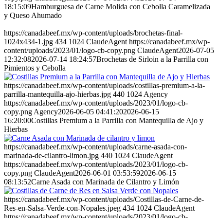
18:15:09
Hamburguesa de Carne Molida con Cebolla Caramelizada
y Queso Ahumado
https://canadabeef.mx/wp-content/uploads/brochetas-final-
1024x434-1.jpg
434
1024
ClaudeAgent
https://canadabeef.mx/wp-
content/uploads/2023/01/logo-cb-copy.png
ClaudeAgent
2026-07-05
12:32:08
2026-07-14 18:24:57
Brochetas de Sirloin a la Parrilla con
Pimientos y Cebolla
https://canadabeef.mx/wp-content/uploads/costillas-premium-a-la-
parrilla-mantequilla-ajo-hierbas.jpg
440
1024
Agency
https://canadabeef.mx/wp-content/uploads/2023/01/logo-cb-
copy.png
Agency
2026-06-05 04:41:20
2026-06-15
16:20:00
Costillas Premium a la Parrilla con Mantequilla de Ajo y
Hierbas
https://canadabeef.mx/wp-content/uploads/carne-asada-con-
marinada-de-cilantro-limon.jpg
440
1024
ClaudeAgent
https://canadabeef.mx/wp-content/uploads/2023/01/logo-cb-
copy.png
ClaudeAgent
2026-06-01 03:53:59
2026-06-15
08:13:52
Carne Asada con Marinada de Cilantro y Limón
https://canadabeef.mx/wp-content/uploads/Costillas-de-Carne-de-
Res-en-Salsa-Verde-con-Nopales.jpeg
434
1024
ClaudeAgent
https://canadabeef.mx/wp-content/uploads/2023/01/logo-cb-