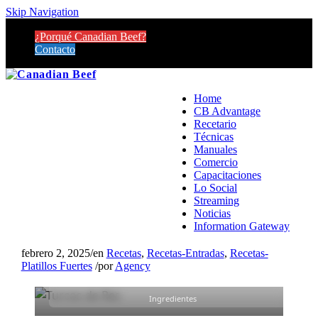
Skip Navigation
¿Porqué Canadian Beef?
Contacto
ENTRADA | PLATILLO FUERTE
Home
Turcos de Res
CB Advantage
Recetario
24
Técnicas
Manuales
Comercio
Piezas
Capacitaciones
45 min
Lo Social
Streaming
Preparación
Noticias
25 min
Information Gateway
febrero 2, 2025
/
en
Recetas
,
Recetas-Entradas
,
Recetas-
Cocción
Platillos Fuertes
/
por
Agency
18
Ingredientes