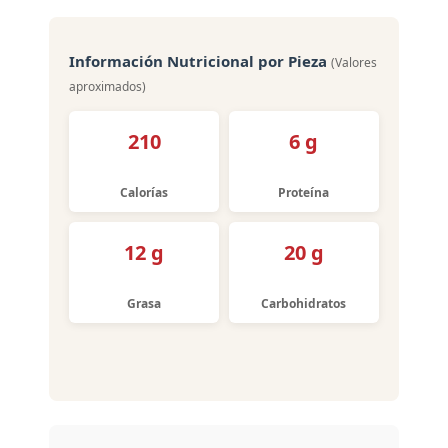
Información Nutricional por Pieza
(Valores
aproximados)
210
6 g
Calorías
Proteína
12 g
20 g
Grasa
Carbohidratos