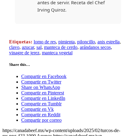
antes de servir.
Receta del Chef
Irving Quiroz.
Etiquetas:
lomo de res
,
pimienta
,
piloncillo
,
anis estrella
,
clavo
,
azucar
,
sal
,
manteca de cerdo
,
arándanos secos
,
vinagre de jerez
,
manteca vegetal
Share this…
Compartir en Facebook
Compartir en Twitter
Share on WhatsApp
Compartir en Pinterest
Compartir en LinkedIn
Compartir en Tumblr
Compartir en Vk
Compartir en Reddit
Compartir por correo
https://canadabeef.mx/wp-content/uploads/2025/02/turcos-de-
res.png
423
1000
Agency
https://canadabeef.mx/wp-