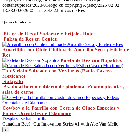
content/uploads/2023/01/logo-cb-copy.png
Agency
2025-02-02
13:33:00
2026-05-12 13:43:23
Turcos de Res
Quizás te interese
Bistec de Res al Sudoeste y Frijoles Rojos
Paleta de Res en Confeti
Amarillito con Chile Chilhuacle Amarillo Seco y Filete de
Res
Paleta de Res con Nopalitos
Top Sirloin Salteado con Verduras (Estilo Casero
Mexicano)
Sukiyaki
Asado al horno cubierto de pimienta, rábano picante y
salsa de carne
Cowboy a la Parrilla con Costra de Cinco Especias y
Fideos Orientales de Edamame
Desplazarse hacia arriba
Canadian Beef | Cut Innovation Series #1 with Abe Van Melle
x