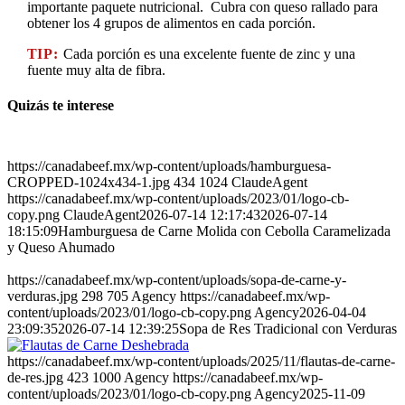
importante paquete nutricional. Cubra con queso rallado para
obtener los 4 grupos de alimentos en cada porción.
TIP:
Cada porción es una excelente fuente de zinc y una
fuente muy alta de fibra.
Quizás te interese
https://canadabeef.mx/wp-content/uploads/hamburguesa-
CROPPED-1024x434-1.jpg
434
1024
ClaudeAgent
https://canadabeef.mx/wp-content/uploads/2023/01/logo-cb-
copy.png
ClaudeAgent
2026-07-14 12:17:43
2026-07-14
18:15:09
Hamburguesa de Carne Molida con Cebolla Caramelizada
y Queso Ahumado
https://canadabeef.mx/wp-content/uploads/sopa-de-carne-y-
verduras.jpg
298
705
Agency
https://canadabeef.mx/wp-
content/uploads/2023/01/logo-cb-copy.png
Agency
2026-04-04
23:09:35
2026-07-14 12:39:25
Sopa de Res Tradicional con Verduras
https://canadabeef.mx/wp-content/uploads/2025/11/flautas-de-carne-
de-res.jpg
423
1000
Agency
https://canadabeef.mx/wp-
content/uploads/2023/01/logo-cb-copy.png
Agency
2025-11-09