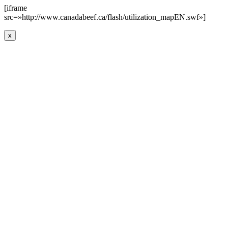
[iframe
src=»http://www.canadabeef.ca/flash/utilization_mapEN.swf»]
x