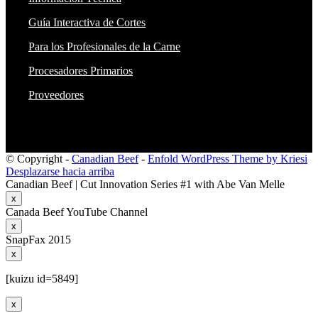
Guía Interactiva de Cortes
Para los Profesionales de la Carne
Procesadores Primarios
Proveedores
© Copyright -
Canadian Beef
-
Enfold WordPress Theme by Kriesi
Desplazarse hacia arriba
Canadian Beef | Cut Innovation Series #1 with Abe Van Melle
x
Canada Beef YouTube Channel
x
SnapFax 2015
x
[kuizu id=5849]
x