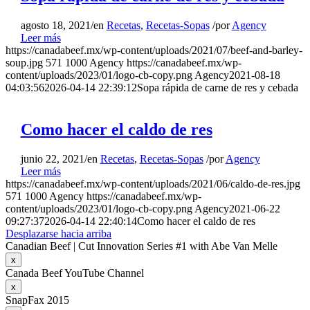
agosto 18, 2021
/
en
Recetas
,
Recetas-Sopas
/
por
Agency
Leer más
https://canadabeef.mx/wp-content/uploads/2021/07/beef-and-barley-
soup.jpg
571
1000
Agency
https://canadabeef.mx/wp-
content/uploads/2023/01/logo-cb-copy.png
Agency
2021-08-18
04:03:56
2026-04-14 22:39:12
Sopa rápida de carne de res y cebada
Como hacer el caldo de res
junio 22, 2021
/
en
Recetas
,
Recetas-Sopas
/
por
Agency
Leer más
https://canadabeef.mx/wp-content/uploads/2021/06/caldo-de-res.jpg
571
1000
Agency
https://canadabeef.mx/wp-
content/uploads/2023/01/logo-cb-copy.png
Agency
2021-06-22
09:27:37
2026-04-14 22:40:14
Como hacer el caldo de res
Desplazarse hacia arriba
Canadian Beef | Cut Innovation Series #1 with Abe Van Melle
x
Canada Beef YouTube Channel
x
SnapFax 2015