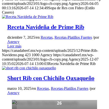
content/uploads/2023/01/logo-cb-copy.png
Agency
2026-04-05
00:13:16
2026-07-14 12:34:49
Sopa de Res con Fideo (Estilo
Casero)
Receta Navideña de Prime Rib
PLATILLO FUERTE
diciembre 7, 2025
/
en
Recetas
,
Recetas-Platillos Fuertes
/
por
Short Rib con Chichilo
Agency
Oaxaqueño
Leer más
https://canadabeef.mx/wp-content/uploads/2025/12/Prime-Rib-
Navideno.png
423
1000
Agency
https://canadabeef.mx/wp-
4
content/uploads/2023/01/logo-cb-copy.png
Agency
2025-12-07
10:35:02
2026-07-14 13:00:03
Receta Navideña de Prime Rib
Porciones
30 min
Short Rib con Chichilo Oaxaqueño
Preparación
5–6 hrs
marzo 10, 2025
/
en
Recetas
,
Recetas-Platillos Fuertes
/
por
Agency
Cocción
26