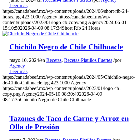
Leer más
carne bañadas con la salsa de
https://canadabeef.mx/wp-content/uploads/2024/06/short-rib-24-
almendras y pimientos.
horas.jpg
423
1000
Agency
https://canadabeef.mx/wp-
content/uploads/2023/01/logo-cb-copy.png
Agency
2024-06-01
15:10:50
2026-04-09 08:17:34
Short Rib 24 Horas
Chichilo Negro de Chile Chilhuacle
mayo 10, 2024
/
en
Recetas
,
Recetas-Platillos Fuertes
/
por
Agency
Leer más
https://canadabeef.mx/wp-content/uploads/2024/05/Chichilo-negro-
de-Chile-Chilhuacle.jpg
423
1000
Agency
https://canadabeef.mx/wp-content/uploads/2023/01/logo-cb-
copy.png
Agency
2024-05-10 08:30:49
2026-04-09
08:17:35
Chichilo Negro de Chile Chilhuacle
Tazones de Taco de Carne y Arroz en
Olla de Presión