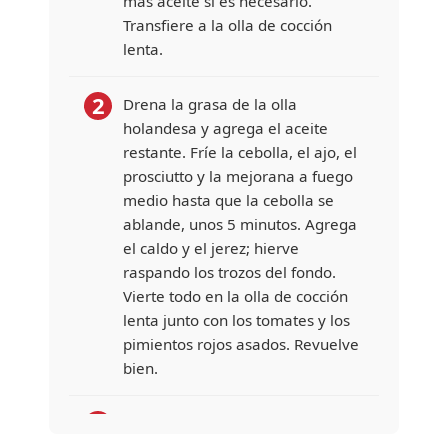
más aceite si es necesario.
Transfiere a la olla de cocción
lenta.
2
Drena la grasa de la olla
holandesa y agrega el aceite
restante. Fríe la cebolla, el ajo, el
prosciutto y la mejorana a fuego
medio hasta que la cebolla se
ablande, unos 5 minutos. Agrega
el caldo y el jerez; hierve
raspando los trozos del fondo.
Vierte todo en la olla de cocción
lenta junto con los tomates y los
pimientos rojos asados. Revuelve
bien.
3
Tapa y cocina a fuego BAJO de 6
a 8 horas, hasta que la carne esté