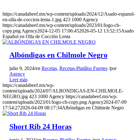
muy tierna. Transfiere la carne a
https://canadabeef.mx/wp-content/uploads/2024/12/Asado-espanol-
la tabla de cortar, cúbrela y
en-olla-de-coccion-lenta-1.jpg
423
1000
Agency
mantenla caliente antes de
https://canadabeef.mx/wp-content/uploads/2023/01/logo-cb-
rebanarla a lo largo de la fibra.
copy.png
Agency
2024-12-05 17:06:45
2026-05-12 13:52:15
Asado
Español en Olla de Cocción Lenta
4
Retira la grasa del líquido en la
Albóndigas en Chilmole Negro
olla de cocción lenta. En un tazón
pequeño, bate la harina con ¼
julio 9, 2024
/
en
Recetas
,
Recetas-Platillos Fuertes
/
por
taza de agua fría hasta obtener
Agency
una mezcla suave. Incorpora al
Leer más
líquido junto con las almendras
https://canadabeef.mx/wp-
content/uploads/2024/07/ALBONDIGAS-EN-CHILMOLE-
molidas y la pasta de tomate.
NEGRO.jpg
423
1000
Agency
https://canadabeef.mx/wp-
Agrega el pimiento verde en
content/uploads/2023/01/logo-cb-copy.png
Agency
2024-07-09
rodajas.
17:54:27
2026-04-09 08:17:34
Albóndigas en Chilmole Negro
5
Tapa y cocina a fuego ALTO unos
Short Rib 24 Horas
15 minutos hasta que la salsa
espese. Sirve las rebanadas de
junio 1, 2024
/
en
Recetas-Platillos Fuertes
/
por
Agency