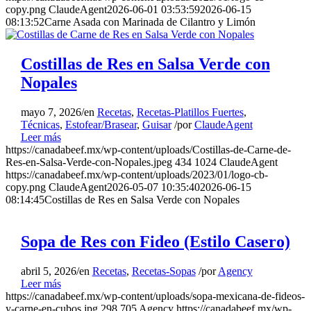
copy.png
ClaudeAgent
2026-06-01 03:53:59
2026-06-15
08:13:52
Carne Asada con Marinada de Cilantro y Limón
Costillas de Res en Salsa Verde con
Nopales
mayo 7, 2026
/
en
Recetas
,
Recetas-Platillos Fuertes
,
Técnicas
,
Estofear/Brasear
,
Guisar
/
por
ClaudeAgent
Leer más
https://canadabeef.mx/wp-content/uploads/Costillas-de-Carne-de-
Res-en-Salsa-Verde-con-Nopales.jpeg
434
1024
ClaudeAgent
https://canadabeef.mx/wp-content/uploads/2023/01/logo-cb-
copy.png
ClaudeAgent
2026-05-07 10:35:40
2026-06-15
08:14:45
Costillas de Res en Salsa Verde con Nopales
Sopa de Res con Fideo (Estilo Casero)
abril 5, 2026
/
en
Recetas
,
Recetas-Sopas
/
por
Agency
Leer más
https://canadabeef.mx/wp-content/uploads/sopa-mexicana-de-fideos-
y-carne-en-cubos.jpg
298
705
Agency
https://canadabeef.mx/wp-