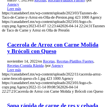
marzo 7, 2023
/
en
Recetas
,
Recetas-Platillos Fuertes
/
por
Agency
Leer más
https://canadabeef.mx/wp-content/uploads/2023/03/Tazones-de-
Taco-de-Carne-y-Arroz-en-Olla-de-Presion.png
423
1000
Agency
https://canadabeef.mx/wp-content/uploads/2023/01/logo-cb-
copy.png
Agency
2023-03-07 12:23:44
2026-04-14 22:24:31
Tazones
de Taco de Carne y Arroz en Olla de Presión
Cacerola de Arroz con Carne Molida
y Brócoli con Queso
noviembre 14, 2022
/
en
Recetas
,
Recetas-Platillos Fuertes
,
Recetas-Comida Rápida
/
por
Agency
Leer más
https://canadabeef.mx/wp-content/uploads/2022/11/cacerola-arroz-
carne-brocoli-queso-cb-1.jpg
423
1000
Agency
https://canadabeef.mx/wp-content/uploads/2023/01/logo-cb-
copy.png
Agency
2022-11-14 09:08:56
2026-04-14
22:27:21
Cacerola de Arroz con Carne Molida y Brócoli con Queso
Sopa rápida de carne de res y cebada