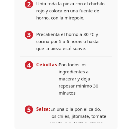
2
Unta toda la pieza con el chichilo
rojo y coloca en una fuente de
horno, con la mirepoix.
3
Precalienta el horno a 80 ºC y
cocina por 5 a 6 horas o hasta
que la pieza esté suave.
4
Cebollas:
Pon todos los
ingredientes a
macerar y deja
reposar mínimo 30
minutos.
5
Salsa:
En una olla pon el caldo,
los chiles, jitomate, tomate
verde, ajo, tortilla, clavos,
ENTRADA | PLATILLO FUERTE
pimienta, comino, hasta