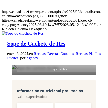
Sope de Cachete de Res
que suavicen los chiles,
enfriar y licuar hasta
https://canadabeef.mx/wp-content/uploads/2025/02/short-rib-con-
4
obtener una salsa muy
chichilo-oaxaqueno.png
423
1000
Agency
https://canadabeef.mx/wp-content/uploads/2023/01/logo-cb-
tersa.
Porciones
copy.png
Agency
2025-03-10 14:47:57
2026-05-12 13:40:00
Short
20 min
Rib con Chichilo Oaxaqueño
7
Cuela y fríe en la manteca. Añade
Preparación
las hojas de aguacate. Cuece a
Sope de Cachete de Res
3 h 40 min
fuego medio, mínimo 20 minutos
moviendo constantemente, al
enero 3, 2025
/
en
Recetas
,
Recetas-Entradas
,
Recetas-Platillos
Cocción
mismo tiempo sazona con sal al
Fuertes
/
por
Agency
19
gusto. Reserva. Receta
Ingredientes
proporcionada por la Chef Ana
María Arroyo.
Información Nutricional por Porción
(Valores aproximados)