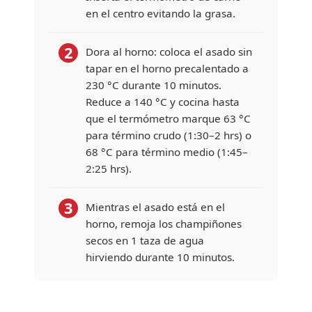
en el centro evitando la grasa.
2
Dora al horno: coloca el asado sin
tapar en el horno precalentado a
230 °C durante 10 minutos.
Reduce a 140 °C y cocina hasta
que el termómetro marque 63 °C
para término crudo (1:30–2 hrs) o
68 °C para término medio (1:45–
2:25 hrs).
3
Mientras el asado está en el
horno, remoja los champiñones
secos en 1 taza de agua
hirviendo durante 10 minutos.
Escurre guardando el líquido de
remojo por separado. Pica los
PLATILLO FUERTE
champiñones remojados y