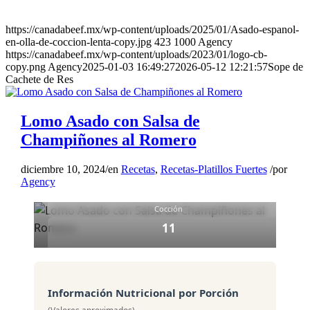
PLATILLO FUERTE
https://canadabeef.mx/wp-content/uploads/2025/01/Asado-espanol-
Lomo Asado con Salsa de
en-olla-de-coccion-lenta-copy.jpg
423
1000
Agency
https://canadabeef.mx/wp-content/uploads/2023/01/logo-cb-
Champiñones al Romero
copy.png
Agency
2025-01-03 16:49:27
2026-05-12 12:21:57
Sope de
Cachete de Res
12
Lomo Asado con Salsa de
Porciones
Champiñones al Romero
10 min
Preparación
diciembre 10, 2024
/
en
Recetas
,
Recetas-Platillos Fuertes
/
por
Agency
1:30 hrs
Cocción
11
Ingredientes
Información Nutricional por Porción