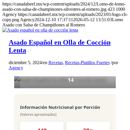
Asado Español en Olla de
https://canadabeef.mx/wp-content/uploads/2024/12/Lomo-de-lomo-
reserva.
asado-con-salsa-de-champinones-silvestres-al-romero.jpg
423
1000
Cocción Lenta
Agency
https://canadabeef.mx/wp-content/uploads/2023/01/logo-cb-
4
copy.png
Agency
2024-12-10 17:37:11
2026-05-12 13:51:03
Lomo
Calienta el aceite en una sartén
8
Asado con Salsa de Champiñones al Romero
grande a fuego medio-alto.
Cocina la cebolla 3 minutos.
Porciones
Asado Español en Olla de Cocción
Agrega los champiñones frescos
30 min
y el resto de la sal y pimienta;
Lenta
Preparación
cocina 5 minutos. Reserva.
8 hrs
diciembre 5, 2024
/
en
Recetas
,
Recetas-Platillos Fuertes
/
por
Agency
5
Al sacar el asado, transfiere a la
Cocción
tabla de cortar y cubre con
14
aluminio al menos 15 minutos.
Ingredientes
Desecha la grasa del recipiente.
Agrega el líquido de remojo
guardado, los champiñones
Información Nutricional por Porción
secos, el romero restante y el
(Valores aproximados)
caldo; hierve raspando los trozos
del fondo.