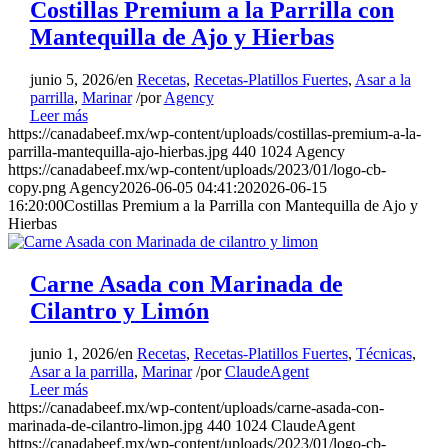
Costillas Premium a la Parrilla con
Mantequilla de Ajo y Hierbas
junio 5, 2026
/
en
Recetas
,
Recetas-Platillos Fuertes
,
Asar a la
parrilla
,
Marinar
/
por
Agency
Leer más
https://canadabeef.mx/wp-content/uploads/costillas-premium-a-la-
parrilla-mantequilla-ajo-hierbas.jpg
440
1024
Agency
https://canadabeef.mx/wp-content/uploads/2023/01/logo-cb-
copy.png
Agency
2026-06-05 04:41:20
2026-06-15
16:20:00
Costillas Premium a la Parrilla con Mantequilla de Ajo y
Hierbas
Carne Asada con Marinada de
Cilantro y Limón
junio 1, 2026
/
en
Recetas
,
Recetas-Platillos Fuertes
,
Técnicas
,
Asar a la parrilla
,
Marinar
/
por
ClaudeAgent
Leer más
https://canadabeef.mx/wp-content/uploads/carne-asada-con-
marinada-de-cilantro-limon.jpg
440
1024
ClaudeAgent
https://canadabeef.mx/wp-content/uploads/2023/01/logo-cb-