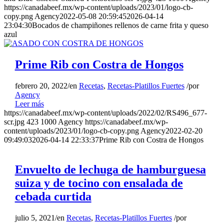
https://canadabeef.mx/wp-content/uploads/2023/01/logo-cb-
copy.png
Agency
2022-05-08 20:59:45
2026-04-14
23:04:30
Bocados de champiñones rellenos de carne frita y queso
azul
Prime Rib con Costra de Hongos
febrero 20, 2022
/
en
Recetas
,
Recetas-Platillos Fuertes
/
por
Agency
Leer más
https://canadabeef.mx/wp-content/uploads/2022/02/RS496_677-
scr.jpg
423
1000
Agency
https://canadabeef.mx/wp-
content/uploads/2023/01/logo-cb-copy.png
Agency
2022-02-20
09:49:03
2026-04-14 22:33:37
Prime Rib con Costra de Hongos
Envuelto de lechuga de hamburguesa
suiza y de tocino con ensalada de
cebada curtida
julio 5, 2021
/
en
Recetas
,
Recetas-Platillos Fuertes
/
por