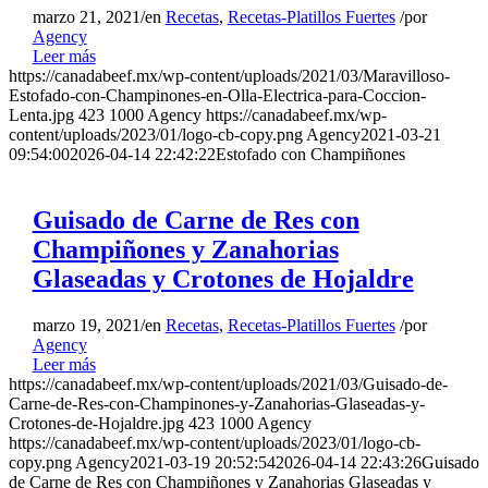
marzo 21, 2021
/
en
Recetas
,
Recetas-Platillos Fuertes
/
por
Agency
Leer más
https://canadabeef.mx/wp-content/uploads/2021/03/Maravilloso-
Estofado-con-Champinones-en-Olla-Electrica-para-Coccion-
Lenta.jpg
423
1000
Agency
https://canadabeef.mx/wp-
content/uploads/2023/01/logo-cb-copy.png
Agency
2021-03-21
09:54:00
2026-04-14 22:42:22
Estofado con Champiñones
Guisado de Carne de Res con
Champiñones y Zanahorias
Glaseadas y Crotones de Hojaldre
marzo 19, 2021
/
en
Recetas
,
Recetas-Platillos Fuertes
/
por
Agency
Leer más
https://canadabeef.mx/wp-content/uploads/2021/03/Guisado-de-
Carne-de-Res-con-Champinones-y-Zanahorias-Glaseadas-y-
Crotones-de-Hojaldre.jpg
423
1000
Agency
https://canadabeef.mx/wp-content/uploads/2023/01/logo-cb-
copy.png
Agency
2021-03-19 20:52:54
2026-04-14 22:43:26
Guisado
de Carne de Res con Champiñones y Zanahorias Glaseadas y