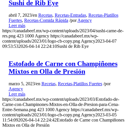
Sushi de Rib Eye
abril 7, 2023
/
en
Recetas
,
Recetas-Entradas
,
Recetas-Platillos
Fuertes
,
Recetas-Comida Rápida
/
por
Agency
Leer más
https://canadabeef.mx/wp-content/uploads/2023/04/sushi-carne-de-
res.png
423
1000
Agency
https://canadabeef.mx/wp-
content/uploads/2023/01/logo-cb-copy.png
Agency
2023-04-07
09:53:53
2026-04-14 22:24:10
Sushi de Rib Eye
Estofado de Carne con Champiñones
Mixtos en Olla de Presión
marzo 5, 2023
/
en
Recetas
,
Recetas-Platillos Fuertes
/
por
Agency
Leer más
https://canadabeef.mx/wp-content/uploads/2023/03/Estofado-de-
Carne-con-Champinones-Mixtos-en-Olla-de-Presion-para-Cena-
Entre-Semana.png
423
1000
Agency
https://canadabeef.mx/wp-
content/uploads/2023/01/logo-cb-copy.png
Agency
2023-03-05
11:54:09
2026-04-14 22:24:42
Estofado de Carne con Champiñones
Mixtos en Olla de Presión