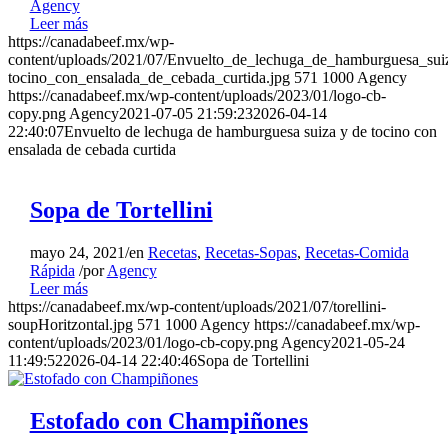
Agency
Leer más
https://canadabeef.mx/wp-
content/uploads/2021/07/Envuelto_de_lechuga_de_hamburguesa_sui
tocino_con_ensalada_de_cebada_curtida.jpg
571
1000
Agency
https://canadabeef.mx/wp-content/uploads/2023/01/logo-cb-
copy.png
Agency
2021-07-05 21:59:23
2026-04-14
22:40:07
Envuelto de lechuga de hamburguesa suiza y de tocino con
ensalada de cebada curtida
Sopa de Tortellini
mayo 24, 2021
/
en
Recetas
,
Recetas-Sopas
,
Recetas-Comida
Rápida
/
por
Agency
Leer más
https://canadabeef.mx/wp-content/uploads/2021/07/torellini-
soupHoritzontal.jpg
571
1000
Agency
https://canadabeef.mx/wp-
content/uploads/2023/01/logo-cb-copy.png
Agency
2021-05-24
11:49:52
2026-04-14 22:40:46
Sopa de Tortellini
Estofado con Champiñones