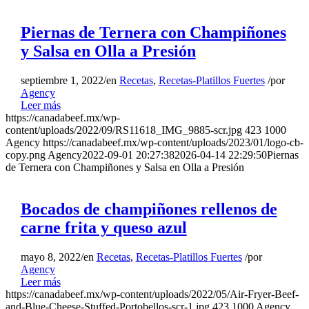
Piernas de Ternera con Champiñones
y Salsa en Olla a Presión
septiembre 1, 2022
/
en
Recetas
,
Recetas-Platillos Fuertes
/
por
Agency
Leer más
https://canadabeef.mx/wp-
content/uploads/2022/09/RS11618_IMG_9885-scr.jpg
423
1000
Agency
https://canadabeef.mx/wp-content/uploads/2023/01/logo-cb-
copy.png
Agency
2022-09-01 20:27:38
2026-04-14 22:29:50
Piernas
de Ternera con Champiñones y Salsa en Olla a Presión
Bocados de champiñones rellenos de
carne frita y queso azul
mayo 8, 2022
/
en
Recetas
,
Recetas-Platillos Fuertes
/
por
Agency
Leer más
https://canadabeef.mx/wp-content/uploads/2022/05/Air-Fryer-Beef-
and-Blue-Cheese-Stuffed-Portobellos-scr-1.jpg
423
1000
Agency