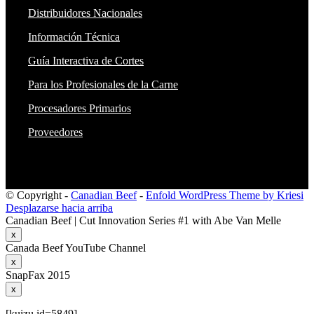
Distribuidores Nacionales
Información Técnica
Guía Interactiva de Cortes
Para los Profesionales de la Carne
Procesadores Primarios
Proveedores
© Copyright -
Canadian Beef
-
Enfold WordPress Theme by Kriesi
Desplazarse hacia arriba
Canadian Beef | Cut Innovation Series #1 with Abe Van Melle
x
Canada Beef YouTube Channel
x
SnapFax 2015
x
[kuizu id=5849]