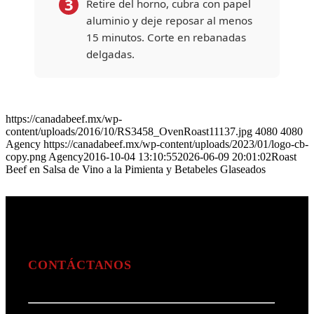
3
Retire del horno, cubra con papel
aluminio y deje reposar al menos
15 minutos. Corte en rebanadas
delgadas.
4
Betabeles
Cueza los betabeles
Glaseados:
en agua apenas
https://canadabeef.mx/wp-
cubiertos — hierva
content/uploads/2016/10/RS3458_OvenRoast11137.jpg
4080
4080
fuerte, luego tape y
Agency
https://canadabeef.mx/wp-content/uploads/2023/01/logo-cb-
copy.png
Agency
2016-10-04 13:10:55
2026-06-09 20:01:02
Roast
cocine a fuego lento
Beef en Salsa de Vino a la Pimienta y Betabeles Glaseados
30 minutos. Apague
y deje reposar 1
hora. Pele con
servilleta, corte en
rebanadas y
saltéelos en
CONTÁCTANOS
mantequilla hasta
calentar. Añada
cebolla picada,