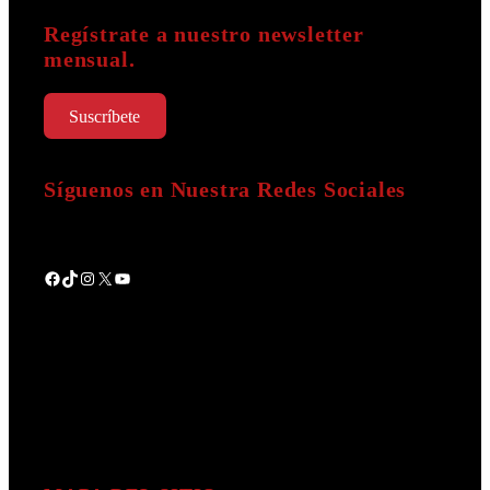
minutos.
Regístrate a nuestro newsletter
mensual.
6
Sirva el Roast Beef rebanado con
la salsa caliente y los betabeles
Suscríbete
glaseados como guarnición. Use
granos de pimienta de varios
colores para una presentación
Síguenos en Nuestra Redes Sociales
más vistosa.
Facebook
TikTok
Instagram
X
YouTube