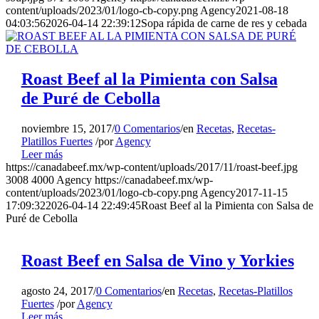
content/uploads/2023/01/logo-cb-copy.png
Agency
2021-08-18
04:03:56
2026-04-14 22:39:12
Sopa rápida de carne de res y cebada
Roast Beef al la Pimienta con Salsa
de Puré de Cebolla
noviembre 15, 2017
/
0 Comentarios
/
en
Recetas
,
Recetas-
Platillos Fuertes
/
por
Agency
Leer más
https://canadabeef.mx/wp-content/uploads/2017/11/roast-beef.jpg
3008
4000
Agency
https://canadabeef.mx/wp-
content/uploads/2023/01/logo-cb-copy.png
Agency
2017-11-15
17:09:32
2026-04-14 22:49:45
Roast Beef al la Pimienta con Salsa de
Puré de Cebolla
Roast Beef en Salsa de Vino y Yorkies
agosto 24, 2017
/
0 Comentarios
/
en
Recetas
,
Recetas-Platillos
Fuertes
/
por
Agency
Leer más