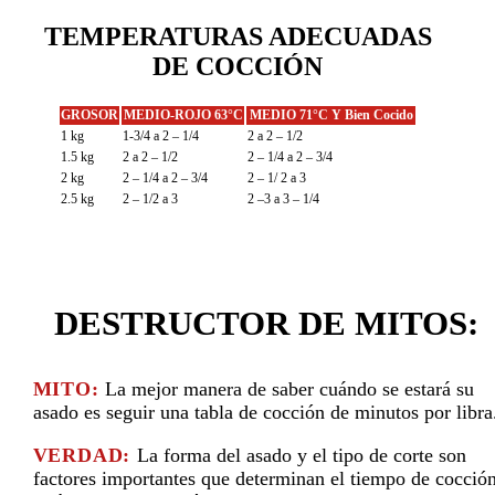
TEMPERATURAS ADECUADAS
DE COCCIÓN
GROSOR
MEDIO-ROJO 63°C
MEDIO 71°C Y Bien Cocido
1 kg
1-3/4 a 2 – 1/4
2 a 2 – 1/2
1.5 kg
2 a 2 – 1/2
2 – 1/4 a 2 – 3/4
2 kg
2 – 1/4 a 2 – 3/4
2 – 1/ 2 a 3
2.5 kg
2 – 1/2 a 3
2 –3 a 3 – 1/4
DESTRUCTOR DE MITOS:
MITO:
La mejor manera de saber cuándo se estará su
asado es seguir una tabla de cocción de minutos por libra
VERDAD:
La forma del asado y el tipo de corte son
factores importantes que determinan el tiempo de cocció