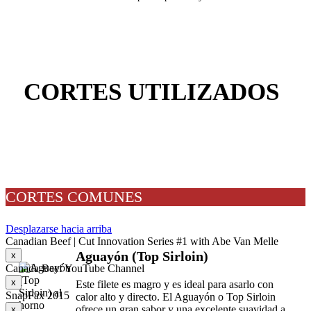
CORTES UTILIZADOS
CORTES COMUNES
Desplazarse hacia arriba
Canadian Beef | Cut Innovation Series #1 with Abe Van Melle
Aguayón (Top Sirloin)
x
Canada Beef YouTube Channel
x
Este filete es magro y es ideal para asarlo con
SnapFax 2015
calor alto y directo. El Aguayón o Top Sirloin
ofrece un gran sabor y una excelente suavidad a
x