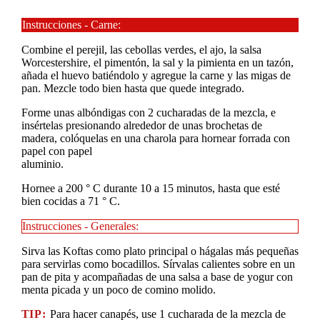
Instrucciones - Carne:
Combine el perejil, las cebollas verdes, el ajo, la salsa
Worcestershire, el pimentón, la sal y la pimienta en un tazón,
añada el huevo batiéndolo y agregue la carne y las migas de
pan. Mezcle todo bien hasta que quede integrado.
Forme unas albóndigas con 2 cucharadas de la mezcla, e
insértelas presionando alrededor de unas brochetas de
madera, colóquelas en una charola para hornear forrada con
papel con papel
aluminio.
Hornee a 200 ° C durante 10 a 15 minutos, hasta que esté
bien cocidas a 71 ° C.
Instrucciones - Generales:
Sirva las Koftas como plato principal o hágalas más pequeñas
para servirlas como bocadillos. Sírvalas calientes sobre en un
pan de pita y acompañadas de una salsa a base de yogur con
menta picada y un poco de comino molido.
TIP:
Para hacer canapés, use 1 cucharada de la mezcla de