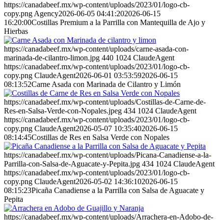
https://canadabeef.mx/wp-content/uploads/2023/01/logo-cb-
copy.png
Agency
2026-06-05 04:41:20
2026-06-15
16:20:00
Costillas Premium a la Parrilla con Mantequilla de Ajo y
Hierbas
https://canadabeef.mx/wp-content/uploads/carne-asada-con-
marinada-de-cilantro-limon.jpg
440
1024
ClaudeAgent
https://canadabeef.mx/wp-content/uploads/2023/01/logo-cb-
copy.png
ClaudeAgent
2026-06-01 03:53:59
2026-06-15
08:13:52
Carne Asada con Marinada de Cilantro y Limón
https://canadabeef.mx/wp-content/uploads/Costillas-de-Carne-de-
Res-en-Salsa-Verde-con-Nopales.jpeg
434
1024
ClaudeAgent
https://canadabeef.mx/wp-content/uploads/2023/01/logo-cb-
copy.png
ClaudeAgent
2026-05-07 10:35:40
2026-06-15
08:14:45
Costillas de Res en Salsa Verde con Nopales
https://canadabeef.mx/wp-content/uploads/Picana-Canadiense-a-la-
Parrilla-con-Salsa-de-Aguacate-y-Pepita.jpg
434
1024
ClaudeAgent
https://canadabeef.mx/wp-content/uploads/2023/01/logo-cb-
copy.png
ClaudeAgent
2026-05-02 14:36:10
2026-06-15
08:15:23
Picaña Canadiense a la Parrilla con Salsa de Aguacate y
Pepita
https://canadabeef.mx/wp-content/uploads/Arrachera-en-Adobo-de-