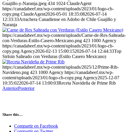
Guajillo-y-Naranja.jpeg
434
1024
ClaudeAgent
https://canadabeef.mx/wp-content/uploads/2023/01/logo-cb-
copy.png
ClaudeAgent
2026-05-01 18:35:08
2026-07-14
12:33:33
Arrachera Canadiense en Adobo de Chile Guajillo y
Naranja
https://canadabeef.mx/wp-content/uploads/Carne-de-Res-Salteada-
con-Verduras-Estilo-Casero-Mexicano.png
423
1000
Agency
https://canadabeef.mx/wp-content/uploads/2023/01/logo-cb-
copy.png
Agency
2026-02-13 15:00:15
2026-07-14 12:44:33
Top
Sirloin Salteado con Verduras (Estilo Casero Mexicano)
https://canadabeef.mx/wp-content/uploads/2025/12/Prime-Rib-
Navideno.png
423
1000
Agency
https://canadabeef.mx/wp-
content/uploads/2023/01/logo-cb-copy.png
Agency
2025-12-07
10:35:02
2026-07-14 13:00:03
Receta Navideña de Prime Rib
Anterior
Posterior
Share this…
Compartir en Facebook
Compartir en Twitter