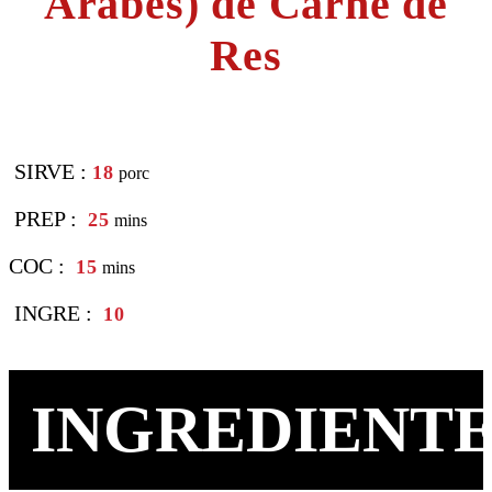
Árabes) de Carne de
Res
SIRVE :
18
porc
PREP :
25
mins
COC :
15
mins
INGRE :
10
INGREDIENTE