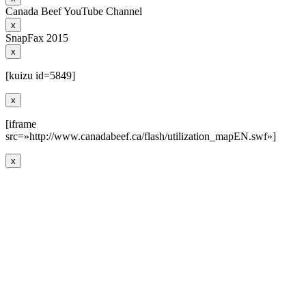
Canada Beef YouTube Channel
x
SnapFax 2015
x
[kuizu id=5849]
x
[iframe
src=»http://www.canadabeef.ca/flash/utilization_mapEN.swf»]
x