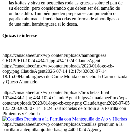
las koftas y sirva en pequeñas rodajas gruesas sobre el pan de
su elección, pero considerando que deben ser del tamaño de
un bocadillo. También pueden prepararse con pimentón o
paprika ahumada. Puede hacerlas en forma de albóndigas o
de una mini hamburguesa si lo desea.
Quizás te interese
https://canadabeef.mx/wp-content/uploads/hamburguesa-
CROPPED-1024x434-1.jpg
434
1024
ClaudeAgent
https://canadabeef.mx/wp-content/uploads/2023/01/logo-cb-
copy.png
ClaudeAgent
2026-07-14 12:17:43
2026-07-14
18:15:09
Hamburguesa de Carne Molida con Cebolla Caramelizada
y Queso Ahumado
https://canadabeef.mx/wp-content/uploads/brochetas-final-
1024x434-1.jpg
434
1024
ClaudeAgent
https://canadabeef.mx/wp-
content/uploads/2023/01/logo-cb-copy.png
ClaudeAgent
2026-07-05
12:32:08
2026-07-14 18:24:57
Brochetas de Sirloin a la Parrilla con
Pimientos y Cebolla
https://canadabeef.mx/wp-content/uploads/costillas-premium-a-la-
parrilla-mantequilla-ajo-hierbas.jpg
440
1024
Agency