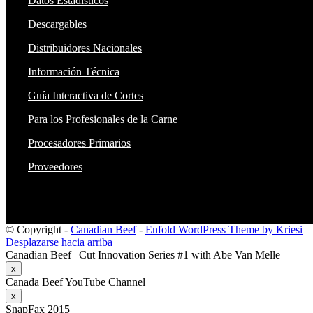
Datos Estadísticos
Descargables
Distribuidores Nacionales
Información Técnica
Guía Interactiva de Cortes
Para los Profesionales de la Carne
Procesadores Primarios
Proveedores
© Copyright -
Canadian Beef
-
Enfold WordPress Theme by Kriesi
Desplazarse hacia arriba
Canadian Beef | Cut Innovation Series #1 with Abe Van Melle
x
Canada Beef YouTube Channel
x
SnapFax 2015