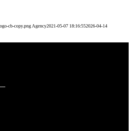
logo-cb-copy.png
Agency
2021-05-07 18:16:55
2026-04-14