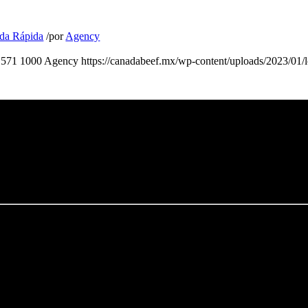
da Rápida
/
por
Agency
571
1000
Agency
https://canadabeef.mx/wp-content/uploads/2023/01/