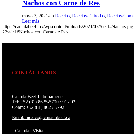
Nachos con Carne de Res
mayo 7, 2021
/
en
Recetas
,
Recetas-Entradas
,
Recetas-Comi
Leer más
https://canadabeef.mx/wp-content/uploads/2021/07/Steak-Nachos.jpg
22:41:16
Nachos con Carne de Res
CONTÁCTANOS
Canada Beef Latinoamérica
Tel: +52 (81) 8625-5790 / 91 / 92
Conm: +52 (81) 8625-5792
Email: mexico@canadabeef.ca
Canada | Visita