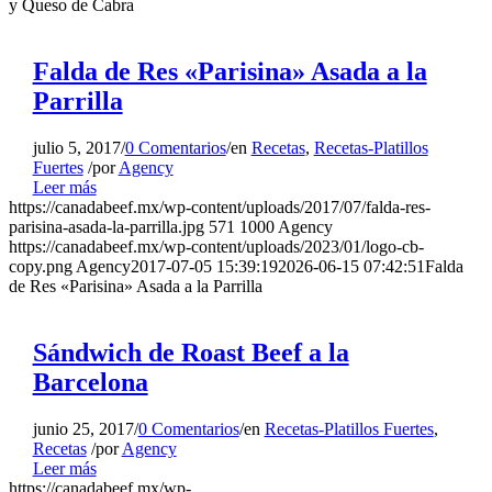
y Queso de Cabra
Falda de Res «Parisina» Asada a la
Parrilla
julio 5, 2017
/
0 Comentarios
/
en
Recetas
,
Recetas-Platillos
Fuertes
/
por
Agency
Leer más
https://canadabeef.mx/wp-content/uploads/2017/07/falda-res-
parisina-asada-la-parrilla.jpg
571
1000
Agency
https://canadabeef.mx/wp-content/uploads/2023/01/logo-cb-
copy.png
Agency
2017-07-05 15:39:19
2026-06-15 07:42:51
Falda
de Res «Parisina» Asada a la Parrilla
Sándwich de Roast Beef a la
Barcelona
junio 25, 2017
/
0 Comentarios
/
en
Recetas-Platillos Fuertes
,
Recetas
/
por
Agency
Leer más
https://canadabeef.mx/wp-