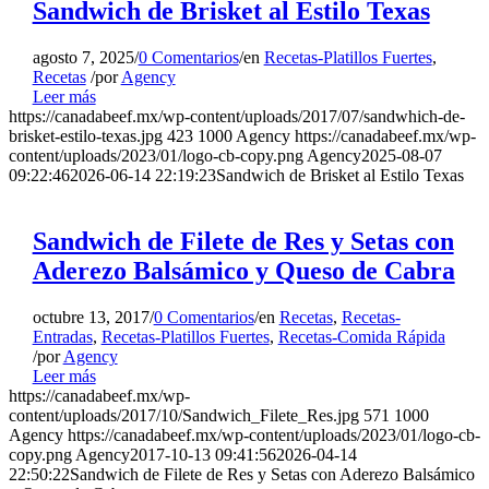
Sandwich de Brisket al Estilo Texas
agosto 7, 2025
/
0 Comentarios
/
en
Recetas-Platillos Fuertes
,
Recetas
/
por
Agency
Leer más
https://canadabeef.mx/wp-content/uploads/2017/07/sandwhich-de-
brisket-estilo-texas.jpg
423
1000
Agency
https://canadabeef.mx/wp-
content/uploads/2023/01/logo-cb-copy.png
Agency
2025-08-07
09:22:46
2026-06-14 22:19:23
Sandwich de Brisket al Estilo Texas
Sandwich de Filete de Res y Setas con
Aderezo Balsámico y Queso de Cabra
octubre 13, 2017
/
0 Comentarios
/
en
Recetas
,
Recetas-
Entradas
,
Recetas-Platillos Fuertes
,
Recetas-Comida Rápida
/
por
Agency
Leer más
https://canadabeef.mx/wp-
content/uploads/2017/10/Sandwich_Filete_Res.jpg
571
1000
Agency
https://canadabeef.mx/wp-content/uploads/2023/01/logo-cb-
copy.png
Agency
2017-10-13 09:41:56
2026-04-14
22:50:22
Sandwich de Filete de Res y Setas con Aderezo Balsámico