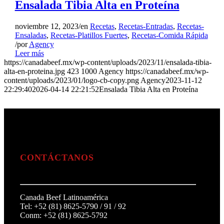
Ensalada Tibia Alta en Proteína
noviembre 12, 2023
/
en
Recetas
,
Recetas-Entradas
,
Recetas-
Ensaladas
,
Recetas-Platillos Fuertes
,
Recetas-Comida Rápida
/
por
Agency
Leer más
https://canadabeef.mx/wp-content/uploads/2023/11/ensalada-tibia-
alta-en-proteina.jpg
423
1000
Agency
https://canadabeef.mx/wp-
content/uploads/2023/01/logo-cb-copy.png
Agency
2023-11-12
22:29:40
2026-04-14 22:21:52
Ensalada Tibia Alta en Proteína
CONTÁCTANOS
Canada Beef Latinoamérica
Tel: +52 (81) 8625-5790 / 91 / 92
Conm: +52 (81) 8625-5792