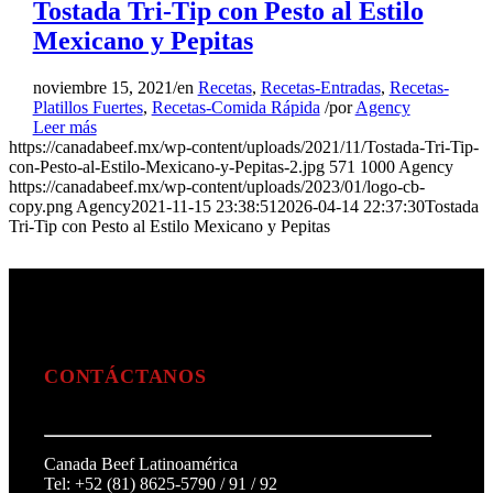
Tostada Tri-Tip con Pesto al Estilo
Mexicano y Pepitas
noviembre 15, 2021
/
en
Recetas
,
Recetas-Entradas
,
Recetas-
Platillos Fuertes
,
Recetas-Comida Rápida
/
por
Agency
Leer más
https://canadabeef.mx/wp-content/uploads/2021/11/Tostada-Tri-Tip-
con-Pesto-al-Estilo-Mexicano-y-Pepitas-2.jpg
571
1000
Agency
https://canadabeef.mx/wp-content/uploads/2023/01/logo-cb-
copy.png
Agency
2021-11-15 23:38:51
2026-04-14 22:37:30
Tostada
Tri-Tip con Pesto al Estilo Mexicano y Pepitas
CONTÁCTANOS
Canada Beef Latinoamérica
Tel: +52 (81) 8625-5790 / 91 / 92