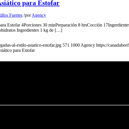
Asiático para Estofar
illos Fuertes
/
por
Agency
co para Estofar 4Porciones 30 minPreparación 8 hrsCocción 17Ingredient
idratos Ingredientes 1 kg de […]
adas-al-estilo-asiatico-estofar.jpg
571
1000
Agency
https://canadabe
siático para Estofar