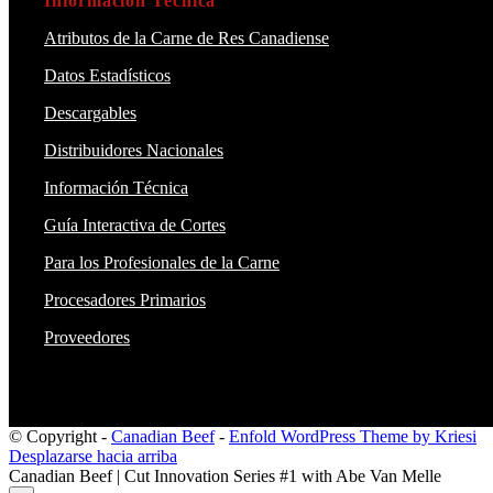
Información Técnica
Atributos de la Carne de Res Canadiense
Datos Estadísticos
Descargables
Distribuidores Nacionales
Información Técnica
Guía Interactiva de Cortes
Para los Profesionales de la Carne
Procesadores Primarios
Proveedores
© Copyright -
Canadian Beef
-
Enfold WordPress Theme by Kriesi
Desplazarse hacia arriba
Canadian Beef | Cut Innovation Series #1 with Abe Van Melle