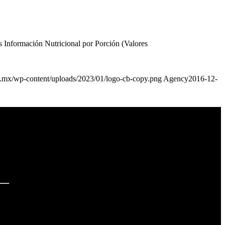
es Información Nutricional por Porción (Valores
ef.mx/wp-content/uploads/2023/01/logo-cb-copy.png
Agency
2016-12-