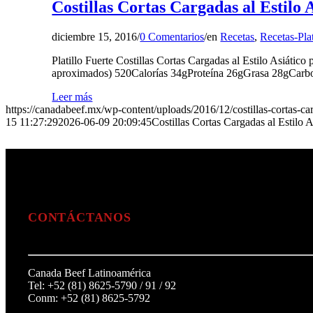
Costillas Cortas Cargadas al Estilo 
diciembre 15, 2016
/
0 Comentarios
/
en
Recetas
,
Recetas-Plat
Platillo Fuerte Costillas Cortas Cargadas al Estilo Asiáti
aproximados) 520Calorías 34gProteína 26gGrasa 28gCarboh
Leer más
https://canadabeef.mx/wp-content/uploads/2016/12/costillas-cortas-carg
15 11:27:29
2026-06-09 20:09:45
Costillas Cortas Cargadas al Estilo A
CONTÁCTANOS
Canada Beef Latinoamérica
Tel: +52 (81) 8625-5790 / 91 / 92
Conm: +52 (81) 8625-5792