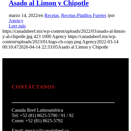
Asado al Limon y Chipotle
marzo 14, 2022
/
en
Recetas
,
Recetas-Platillos Fuertes
/
por
Agency
Leer más
https://canadabeef.mx/wp-content/uploads/2022/03/asado-al-limon-
y-al-chipotle.jpg
423
1000
Agency
https://canadabeef.mx/wp-
content/uploads/2023/01/logo-cb-copy.png
Agency
2022-03-14
00:10:47
2026-04-14 22:33:05
Asado al Limon y Chipotle
CONTÁCTANOS
Canada Beef Latinoamérica
Tel: +52 (81) 8625-5790 / 91 / 92
Conm: +52 (81) 8625-5792
Email: mexico@canadabeef.ca