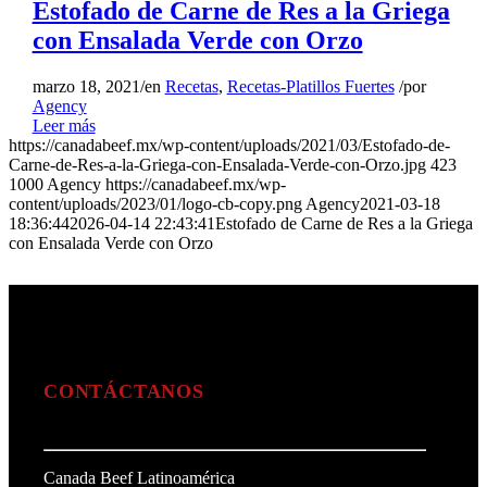
Estofado de Carne de Res a la Griega
con Ensalada Verde con Orzo
marzo 18, 2021
/
en
Recetas
,
Recetas-Platillos Fuertes
/
por
Agency
Leer más
https://canadabeef.mx/wp-content/uploads/2021/03/Estofado-de-
Carne-de-Res-a-la-Griega-con-Ensalada-Verde-con-Orzo.jpg
423
1000
Agency
https://canadabeef.mx/wp-
content/uploads/2023/01/logo-cb-copy.png
Agency
2021-03-18
18:36:44
2026-04-14 22:43:41
Estofado de Carne de Res a la Griega
con Ensalada Verde con Orzo
CONTÁCTANOS
Canada Beef Latinoamérica