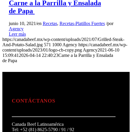
Carne a la Parrilla y Ensalada
de Papa
junio 10, 2021
/
en
Recetas
,
Recetas-Platillos Fuertes
/
por
Agency
Leer más
https://canadabeef.mx/wp-content/uploads/2021/07/Grilled-Steak-
And-Potato-Salad.jpg
571
1000
Agency
https://canadabeef.mx/wp-
content/uploads/2023/01/logo-cb-copy.png
Agency
2021-06-10
15:09:41
2026-04-14 22:40:23
Carne a la Parrilla y Ensalada
de Papa
CONTÁCTANOS
Canada Beef Latinoamérica
Tel: +52 (81) 8625-5790 / 91 / 92