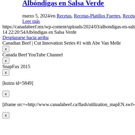
Albóndigas en Salsa Verde
marzo 5, 2024
/
en
Recetas
,
Recetas-Platillos Fuertes
,
Recet
Leer más
https://canadabeef.mx/wp-content/uploads/2024/03/albondigas-en-sals
14 22:20:54
Albóndigas en Salsa Verde
Desplazarse hacia arriba
Canadian Beef | Cut Innovation Series #1 with Abe Van Melle
x
Canada Beef YouTube Channel
x
SnapFax 2015
x
[kuizu id=5849]
x
[iframe src=»http://www.canadabeef.ca/flash/utilization_mapEN.swf»
x