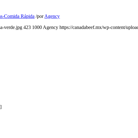
as-Comida Rápida
/
por
Agency
a-verde.jpg
423
1000
Agency
https://canadabeef.mx/wp-content/uploa
]