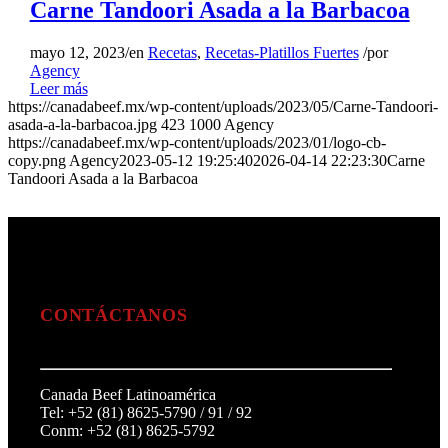
Carne Tandoori Asada a la Barbacoa
mayo 12, 2023
/
en
Recetas
,
Recetas-Platillos Fuertes
/
por
Agency
Leer más
https://canadabeef.mx/wp-content/uploads/2023/05/Carne-Tandoori-
asada-a-la-barbacoa.jpg
423
1000
Agency
https://canadabeef.mx/wp-content/uploads/2023/01/logo-cb-
copy.png
Agency
2023-05-12 19:25:40
2026-04-14 22:23:30
Carne
Tandoori Asada a la Barbacoa
CONTÁCTANOS
Canada Beef Latinoamérica
Tel: +52 (81) 8625-5790 / 91 / 92
Conm: +52 (81) 8625-5792