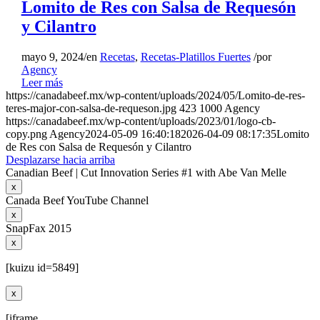
Lomito de Res con Salsa de Requesón
y Cilantro
mayo 9, 2024
/
en
Recetas
,
Recetas-Platillos Fuertes
/
por
Agency
Leer más
https://canadabeef.mx/wp-content/uploads/2024/05/Lomito-de-res-
teres-major-con-salsa-de-requeson.jpg
423
1000
Agency
https://canadabeef.mx/wp-content/uploads/2023/01/logo-cb-
copy.png
Agency
2024-05-09 16:40:18
2026-04-09 08:17:35
Lomito
de Res con Salsa de Requesón y Cilantro
Desplazarse hacia arriba
Canadian Beef | Cut Innovation Series #1 with Abe Van Melle
x
Canada Beef YouTube Channel
x
SnapFax 2015
x
[kuizu id=5849]
x
[iframe