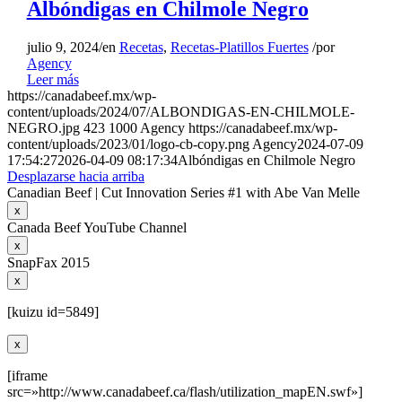
Albóndigas en Chilmole Negro
julio 9, 2024
/
en
Recetas
,
Recetas-Platillos Fuertes
/
por
Agency
Leer más
https://canadabeef.mx/wp-
content/uploads/2024/07/ALBONDIGAS-EN-CHILMOLE-
NEGRO.jpg
423
1000
Agency
https://canadabeef.mx/wp-
content/uploads/2023/01/logo-cb-copy.png
Agency
2024-07-09
17:54:27
2026-04-09 08:17:34
Albóndigas en Chilmole Negro
Desplazarse hacia arriba
Canadian Beef | Cut Innovation Series #1 with Abe Van Melle
x
Canada Beef YouTube Channel
x
SnapFax 2015
x
[kuizu id=5849]
x
[iframe
src=»http://www.canadabeef.ca/flash/utilization_mapEN.swf»]