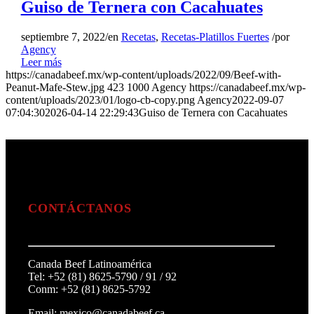
Guiso de Ternera con Cacahuates
septiembre 7, 2022
/
en
Recetas
,
Recetas-Platillos Fuertes
/
por
Agency
Leer más
https://canadabeef.mx/wp-content/uploads/2022/09/Beef-with-
Peanut-Mafe-Stew.jpg
423
1000
Agency
https://canadabeef.mx/wp-
content/uploads/2023/01/logo-cb-copy.png
Agency
2022-09-07
07:04:30
2026-04-14 22:29:43
Guiso de Ternera con Cacahuates
CONTÁCTANOS
Canada Beef Latinoamérica
Tel: +52 (81) 8625-5790 / 91 / 92
Conm: +52 (81) 8625-5792
Email: mexico@canadabeef.ca