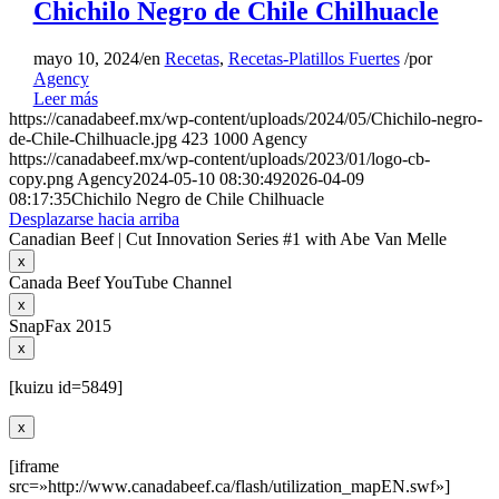
Chichilo Negro de Chile Chilhuacle
mayo 10, 2024
/
en
Recetas
,
Recetas-Platillos Fuertes
/
por
Agency
Leer más
https://canadabeef.mx/wp-content/uploads/2024/05/Chichilo-negro-
de-Chile-Chilhuacle.jpg
423
1000
Agency
https://canadabeef.mx/wp-content/uploads/2023/01/logo-cb-
copy.png
Agency
2024-05-10 08:30:49
2026-04-09
08:17:35
Chichilo Negro de Chile Chilhuacle
Desplazarse hacia arriba
Canadian Beef | Cut Innovation Series #1 with Abe Van Melle
x
Canada Beef YouTube Channel
x
SnapFax 2015
x
[kuizu id=5849]
x
[iframe
src=»http://www.canadabeef.ca/flash/utilization_mapEN.swf»]