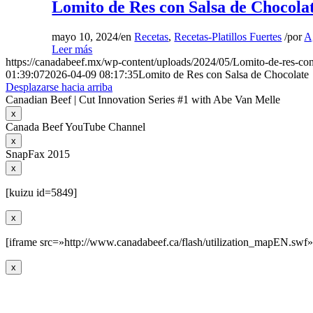
Lomito de Res con Salsa de Chocola
mayo 10, 2024
/
en
Recetas
,
Recetas-Platillos Fuertes
/
por
A
Leer más
https://canadabeef.mx/wp-content/uploads/2024/05/Lomito-de-res-con
01:39:07
2026-04-09 08:17:35
Lomito de Res con Salsa de Chocolate
Desplazarse hacia arriba
Canadian Beef | Cut Innovation Series #1 with Abe Van Melle
x
Canada Beef YouTube Channel
x
SnapFax 2015
x
[kuizu id=5849]
x
[iframe src=»http://www.canadabeef.ca/flash/utilization_mapEN.swf»
x