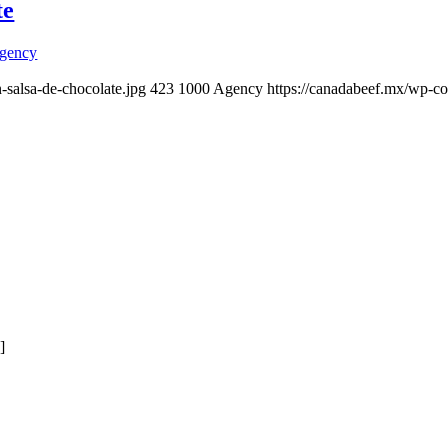
te
gency
-salsa-de-chocolate.jpg
423
1000
Agency
https://canadabeef.mx/wp-c
]