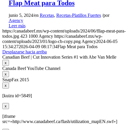
Flap Meat para Todos
junio 5, 2024
/
en
Recetas
,
Recetas-Platillos Fuertes
/
por
Agency
Leer más
https://canadabeef.mx/wp-content/uploads/2024/06/fllap-meat-para-
todos.jpg
423
1000
Agency
https://canadabeef.mx/wp-
content/uploads/2023/01/logo-cb-copy.png
Agency
2024-06-05
15:34:27
2026-04-09 08:17:34
Flap Meat para Todos
Desplazarse hacia arriba
Canadian Beef | Cut Innovation Series #1 with Abe Van Melle
x
Canada Beef YouTube Channel
x
SnapFax 2015
x
[kuizu id=5849]
x
[iframe
src=»http://www.canadabeef.ca/flash/utilization_mapEN.swf»]