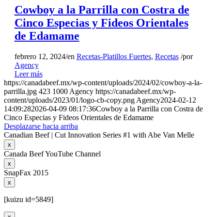
Cowboy a la Parrilla con Costra de
Cinco Especias y Fideos Orientales
de Edamame
febrero 12, 2024
/
en
Recetas-Platillos Fuertes
,
Recetas
/
por
Agency
Leer más
https://canadabeef.mx/wp-content/uploads/2024/02/cowboy-a-la-
parrilla.jpg
423
1000
Agency
https://canadabeef.mx/wp-
content/uploads/2023/01/logo-cb-copy.png
Agency
2024-02-12
14:09:28
2026-04-09 08:17:36
Cowboy a la Parrilla con Costra de
Cinco Especias y Fideos Orientales de Edamame
Desplazarse hacia arriba
Canadian Beef | Cut Innovation Series #1 with Abe Van Melle
x
Canada Beef YouTube Channel
x
SnapFax 2015
x
[kuizu id=5849]
x