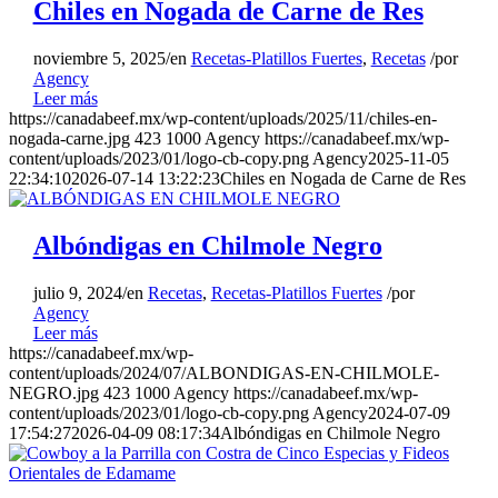
Chiles en Nogada de Carne de Res
noviembre 5, 2025
/
en
Recetas-Platillos Fuertes
,
Recetas
/
por
Agency
Leer más
https://canadabeef.mx/wp-content/uploads/2025/11/chiles-en-
nogada-carne.jpg
423
1000
Agency
https://canadabeef.mx/wp-
content/uploads/2023/01/logo-cb-copy.png
Agency
2025-11-05
22:34:10
2026-07-14 13:22:23
Chiles en Nogada de Carne de Res
Albóndigas en Chilmole Negro
julio 9, 2024
/
en
Recetas
,
Recetas-Platillos Fuertes
/
por
Agency
Leer más
https://canadabeef.mx/wp-
content/uploads/2024/07/ALBONDIGAS-EN-CHILMOLE-
NEGRO.jpg
423
1000
Agency
https://canadabeef.mx/wp-
content/uploads/2023/01/logo-cb-copy.png
Agency
2024-07-09
17:54:27
2026-04-09 08:17:34
Albóndigas en Chilmole Negro