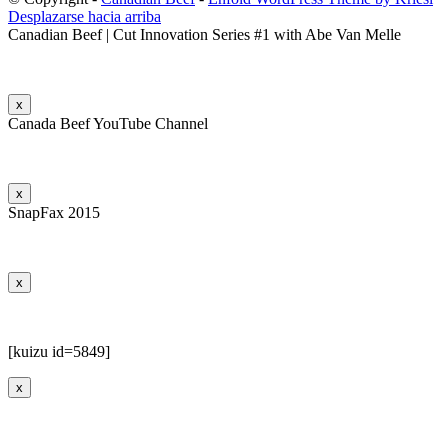
Desplazarse hacia arriba
Canadian Beef | Cut Innovation Series #1 with Abe Van Melle
x
Canada Beef YouTube Channel
x
SnapFax 2015
x
[kuizu id=5849]
x