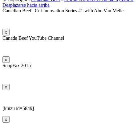
Desplazarse hacia arriba
Canadian Beef | Cut Innovation Series #1 with Abe Van Melle
x
Canada Beef YouTube Channel
x
SnapFax 2015
x
[kuizu id=5849]
x