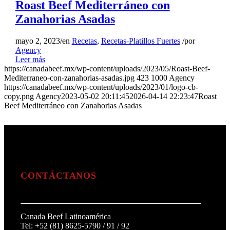
Roast Beef Mediterráneo con
Zanahorias Asadas
mayo 2, 2023
/
en
Recetas
,
Recetas-Platillos Fuertes
/
por
Agency
Leer más
https://canadabeef.mx/wp-content/uploads/2023/05/Roast-Beef-
Mediterraneo-con-zanahorias-asadas.jpg
423
1000
Agency
https://canadabeef.mx/wp-content/uploads/2023/01/logo-cb-
copy.png
Agency
2023-05-02 20:11:45
2026-04-14 22:23:47
Roast
Beef Mediterráneo con Zanahorias Asadas
CONTÁCTANOS
Canada Beef Latinoamérica
Tel: +52 (81) 8625-5790 / 91 / 92