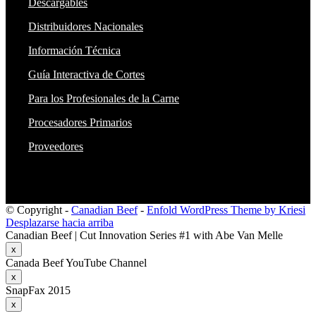
Descargables
Distribuidores Nacionales
Información Técnica
Guía Interactiva de Cortes
Para los Profesionales de la Carne
Procesadores Primarios
Proveedores
© Copyright -
Canadian Beef
-
Enfold WordPress Theme by Kriesi
Desplazarse hacia arriba
Canadian Beef | Cut Innovation Series #1 with Abe Van Melle
x
Canada Beef YouTube Channel
x
SnapFax 2015
x