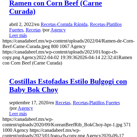
Ramen con Corn Beef (Carne
Curada)
abril 2, 2022
/
en
Recetas-Comida Rápida
,
Recetas-Platillos
Fuertes
,
Recetas
/
por
Agency
Leer más
https://canadabeef.mx/wp-content/uploads/2022/04/Ramen-de-Corn-
Beef-Carne-Curada.jpeg
800
1067
Agency
https://canadabeef.mx/wp-content/uploads/2023/01/logo-cb-
copy.png
Agency
2022-04-02 19:39:36
2026-04-14 22:32:41
Ramen
con Corn Beef (Carne Curada)
Costillas Estofadas Estilo Bulgogi con
Baby Bok Choy
septiembre 17, 2020
/
en
Recetas
,
Recetas-Platillos Fuertes
/
por
Agency
Leer más
https://canadabeef.mx/wp-
content/uploads/2020/09/KoreanBeefRib_BokChoy-hpr-1.jpg
571
1000
Agency
https://canadabeef.mx/wp-
content/uploads/2023/01/logo-cb-copy.png
Agency
2020-09-17