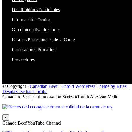
Distribuidores Nacionales
Información Técnica
Guía Interactiva de Cortes
Para los Profesionales de la Carne
Procesadores Primarios
Proveedores
© Copyright -
Canadian Beef
-
Enfold WordPress Theme by Kriesi
Desplazarse hacia arriba
Canadian Beef | Cut Innovation Series #1 with Abe Van Melle
x
Canada Beef YouTube Channel