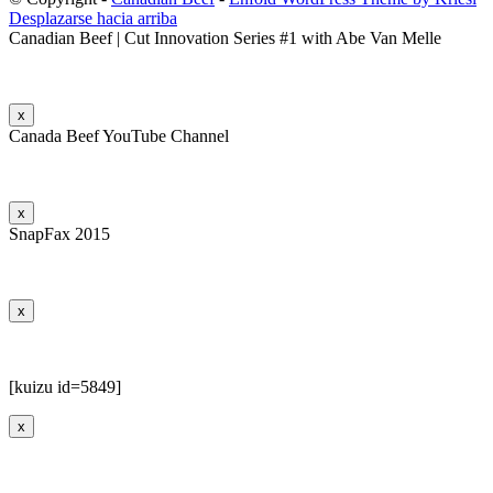
Desplazarse hacia arriba
Canadian Beef | Cut Innovation Series #1 with Abe Van Melle
x
Canada Beef YouTube Channel
x
SnapFax 2015
x
[kuizu id=5849]
x