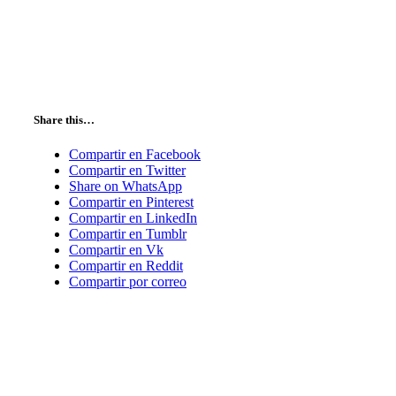
Share this…
Compartir en Facebook
Compartir en Twitter
Share on WhatsApp
Compartir en Pinterest
Compartir en LinkedIn
Compartir en Tumblr
Compartir en Vk
Compartir en Reddit
Compartir por correo