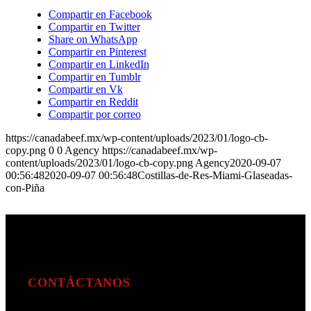
Compartir en Facebook
Compartir en Twitter
Share on WhatsApp
Compartir en Pinterest
Compartir en LinkedIn
Compartir en Tumblr
Compartir en Vk
Compartir en Reddit
Compartir por correo
https://canadabeef.mx/wp-content/uploads/2023/01/logo-cb-
copy.png
0
0
Agency
https://canadabeef.mx/wp-
content/uploads/2023/01/logo-cb-copy.png
Agency
2020-09-07
00:56:48
2020-09-07 00:56:48
Costillas-de-Res-Miami-Glaseadas-
con-Piña
CONTÁCTANOS