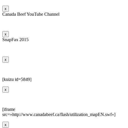
x
Canada Beef YouTube Channel
x
SnapFax 2015
x
[kuizu id=5849]
x
[iframe
src=»http://www.canadabeef.ca/flash/utilization_mapEN.swf»]
x