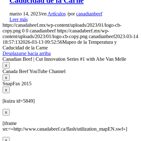
Caducidad de la Carne
marzo 14, 2023
/
en
Artículos
/
por
canadianbeef
Leer más
https://canadabeef.mx/wp-content/uploads/2023/01/logo-cb-
copy.png
0
0
canadianbeef
https://canadabeef.mx/wp-
content/uploads/2023/01/logo-cb-copy.png
canadianbeef
2023-03-14
18:57:13
2026-03-13 09:52:56
Mapeo de la Temperatura y
Caducidad de la Carne
Desplazarse hacia arriba
Canadian Beef | Cut Innovation Series #1 with Abe Van Melle
x
Canada Beef YouTube Channel
x
SnapFax 2015
x
[kuizu id=5849]
x
[iframe
src=»http://www.canadabeef.ca/flash/utilization_mapEN.swf»]
x