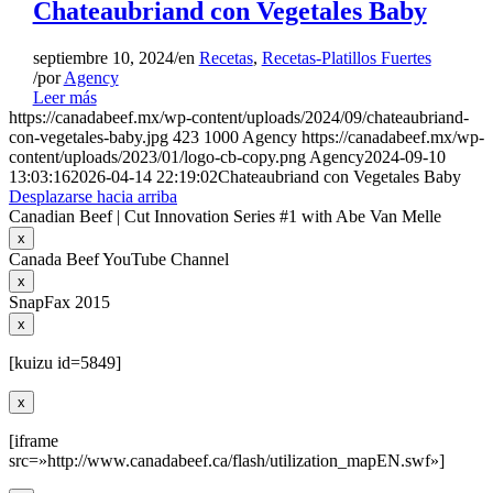
Chateaubriand con Vegetales Baby
septiembre 10, 2024
/
en
Recetas
,
Recetas-Platillos Fuertes
/
por
Agency
Leer más
https://canadabeef.mx/wp-content/uploads/2024/09/chateaubriand-
con-vegetales-baby.jpg
423
1000
Agency
https://canadabeef.mx/wp-
content/uploads/2023/01/logo-cb-copy.png
Agency
2024-09-10
13:03:16
2026-04-14 22:19:02
Chateaubriand con Vegetales Baby
Desplazarse hacia arriba
Canadian Beef | Cut Innovation Series #1 with Abe Van Melle
x
Canada Beef YouTube Channel
x
SnapFax 2015
x
[kuizu id=5849]
x
[iframe
src=»http://www.canadabeef.ca/flash/utilization_mapEN.swf»]