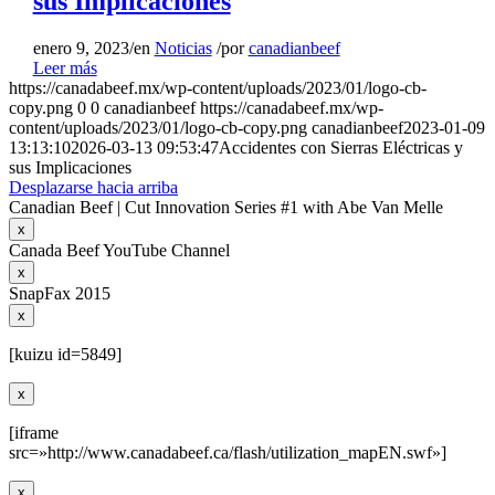
sus Implicaciones
enero 9, 2023
/
en
Noticias
/
por
canadianbeef
Leer más
https://canadabeef.mx/wp-content/uploads/2023/01/logo-cb-
copy.png
0
0
canadianbeef
https://canadabeef.mx/wp-
content/uploads/2023/01/logo-cb-copy.png
canadianbeef
2023-01-09
13:13:10
2026-03-13 09:53:47
Accidentes con Sierras Eléctricas y
sus Implicaciones
Desplazarse hacia arriba
Canadian Beef | Cut Innovation Series #1 with Abe Van Melle
x
Canada Beef YouTube Channel
x
SnapFax 2015
x
[kuizu id=5849]
x
[iframe
src=»http://www.canadabeef.ca/flash/utilization_mapEN.swf»]
x